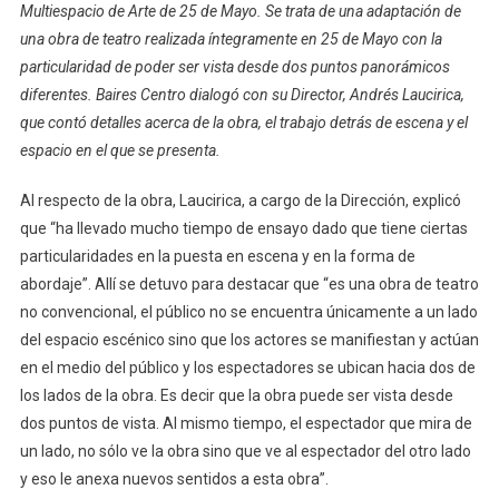
Multiespacio de Arte de 25 de Mayo. Se trata de una adaptación de
Negro
una obra de teatro realizada íntegramente en 25 de Mayo con la
Como
Simón
particularidad de poder ser vista desde dos puntos panorámicos
Del
diferentes. Baires Centro dialogó con su Director, Andrés Laucirica,
Desierto”:
que contó detalles acerca de la obra, el trabajo detrás de escena y el
Una
espacio en el que se presenta.
Obra
De
Al respecto de la obra, Laucirica, a cargo de la Dirección, explicó
Teatro
que “ha llevado mucho tiempo de ensayo dado que tiene ciertas
No
particularidades en la puesta en escena y en la forma de
Convencional
abordaje”. Allí se detuvo para destacar que “es una obra de teatro
Para
no convencional, el público no se encuentra únicamente a un lado
Disfrutar
del espacio escénico sino que los actores se manifiestan y actúan
En
en el medio del público y los espectadores se ubican hacia dos de
25
los lados de la obra. Es decir que la obra puede ser vista desde
De
dos puntos de vista. Al mismo tiempo, el espectador que mira de
Mayo
un lado, no sólo ve la obra sino que ve al espectador del otro lado
y eso le anexa nuevos sentidos a esta obra”.