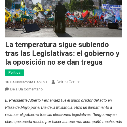
La temperatura sigue subiendo
tras las Legislativas: el gobierno y
la oposición no se dan tregua
Política
Baires Centro
18 De Noviembre De 2021
En
Deja Un Comentario
La
El Presidente Alberto Fernández fue el único orador del acto en
Temperatura
Plaza de Mayo por el Día de la Militancia. Hizo un llamamiento a
Sigue
relanzar el gobierno tras las elecciones legislativas: “tengo muy en
Subiendo
claro que queda mucho por hacer aunque nos acompañó mucha más
Tras