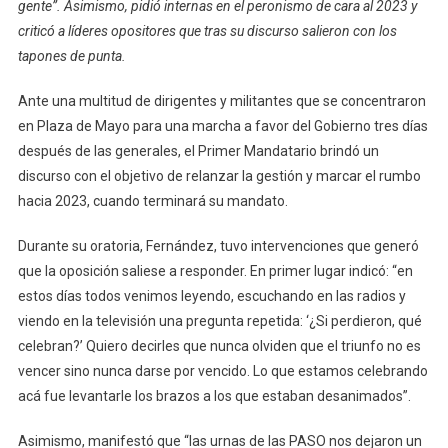
Las
gente”. Asimismo, pidió internas en el peronismo de cara al 2023 y
Legislativas:
criticó a líderes opositores que tras su discurso salieron con los
El
tapones de punta.
Gobierno
Y
Ante una multitud de dirigentes y militantes que se concentraron
La
en Plaza de Mayo para una marcha a favor del Gobierno tres días
Oposición
después de las generales, el Primer Mandatario brindó un
No
discurso con el objetivo de relanzar la gestión y marcar el rumbo
Se
hacia 2023, cuando terminará su mandato.
Dan
Tregua
Durante su oratoria, Fernández, tuvo intervenciones que generó
que la oposición saliese a responder. En primer lugar indicó: “en
estos días todos venimos leyendo, escuchando en las radios y
viendo en la televisión una pregunta repetida: ‘¿Si perdieron, qué
celebran?’ Quiero decirles que nunca olviden que el triunfo no es
vencer sino nunca darse por vencido. Lo que estamos celebrando
acá fue levantarle los brazos a los que estaban desanimados”.
Asimismo, manifestó que “las urnas de las PASO nos dejaron un