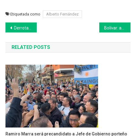
Etiquetada como
Alberto Fernández
Navegación
Derrota electoral y derrotados en 25 de Mayo
Bolívar: abrieron la inscripción al Duatlón “Unión de los Pueblos”
de
RELATED POSTS
entradas
Ramiro Marra será precandidato a Jefe de Gobierno porteño