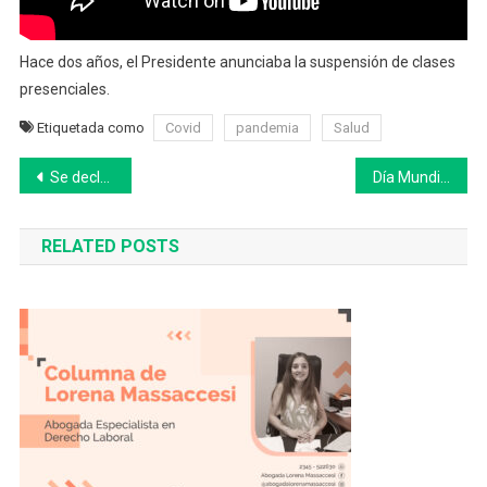
Hace dos años, el Presidente anunciaba la suspensión de clases
presenciales.
Etiquetada como
Covid
pandemia
Salud
Navegación
Se declaró la emergencia fitosanitaria por la plaga del pulgón amarillo del sorgo
Día Mundial de los Derechos del Consumidor: cuáles son y qué podés denunciar
de
RELATED POSTS
entradas