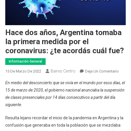
Hace dos años, Argentina tomaba
la primera medida por el
coronavirus: ¿te acordás cuál fue?
Información General
Baires Centro
En
15 De Marzo De 2022
Deja Un Comentario
Hace
En medio del desconcierto que se vivía en el mundo por esos días, el
Dos
15 de marzo de 2020, el gobierno nacional anunciaba la suspensión
Años,
de clases presenciales por 14 días consecutivos a partir del día
Argent
siguiente.
Tomab
La
Resulta lejano recordar el inicio de la pandemia en Argentina y la
Primera
Medid
confusión que generaba en toda la población que se mezclaba