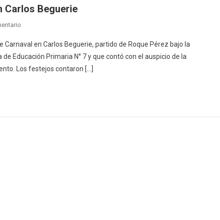
n Carlos Beguerie
En
entario
Exitosa
e Carnaval en Carlos Beguerie, partido de Roque Pérez bajo la
Primera
a de Educación Primaria N° 7 y que contó con el auspicio de la
Noche
ento. Los festejos contaron […]
De
Carnaval
En
Carlos
Beguerie