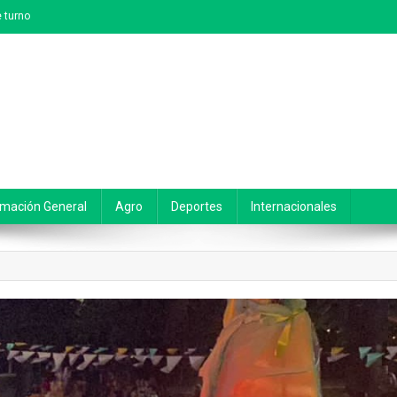
 turno
rmación General
Agro
Deportes
Internacionales