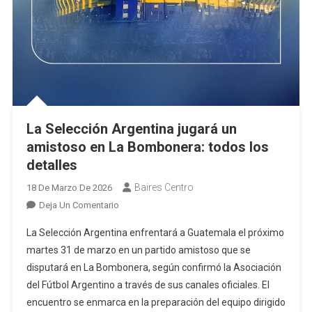
La Selección Argentina jugará un
amistoso en La Bombonera: todos los
detalles
Baires Centro
18 De Marzo De 2026
En
Deja Un Comentario
La
La Selección Argentina enfrentará a Guatemala el próximo
Selección
martes 31 de marzo en un partido amistoso que se
Argentina
disputará en La Bombonera, según confirmó la Asociación
Jugará
del Fútbol Argentino a través de sus canales oficiales. El
Un
Amistoso
encuentro se enmarca en la preparación del equipo dirigido