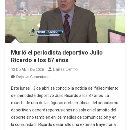
Murió el periodista deportivo Julio
Ricardo a los 87 años
Baires Centro
13 De Abril De 2026
En
Deja Un Comentario
Murió
Este lunes 13 de abril se conoció la noticia del fallecimiento
El
del periodista deportivo Julio Ricardo a los 87 años. La
Periodista
muerte de una de las figuras emblemáticas del periodismo
Deportivo
deportivo y generó repercusiones no sólo en el ámbito del
Julio
Ricardo
deporte sino también en los medios de comunicación y en
A
la comunidad. Ricardo desarrolló una extensa trayectoria
Los