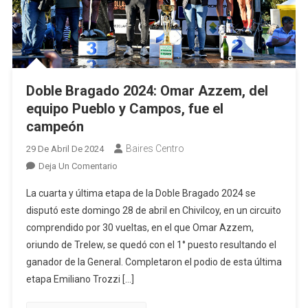
Doble Bragado 2024: Omar Azzem, del
equipo Pueblo y Campos, fue el
campeón
Baires Centro
29 De Abril De 2024
En
Deja Un Comentario
Doble
La cuarta y última etapa de la Doble Bragado 2024 se
Bragado
disputó este domingo 28 de abril en Chivilcoy, en un circuito
2024:
comprendido por 30 vueltas, en el que Omar Azzem,
Omar
oriundo de Trelew, se quedó con el 1° puesto resultando el
Azzem,
Del
ganador de la General. Completaron el podio de esta última
Equipo
etapa Emiliano Trozzi […]
Pueblo
Y