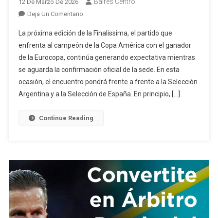
Baires Centro
12 De Marzo De 2026
En
Deja Un Comentario
Finalissima
La próxima edición de la Finalissima, el partido que
En
enfrenta al campeón de la Copa América con el ganador
Duda:
de la Eurocopa, continúa generando expectativa mientras
Argentina
se aguarda la confirmación oficial de la sede. En esta
Y
España
ocasión, el encuentro pondrá frente a frente a la Selección
Esperan
Argentina y a la Selección de España. En principio, […]
Definición
Sobre
Continue Reading
La
Sede
Del
Partido