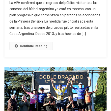
La AFA confirmó que el regreso del público visitante a las
El
canchas del fútbol argentino ya está en marcha, con un
Público
plan progresivo que comenzará en partidos seleccionados
Visitante
de la Primera División. La medida fue oficializada esta
Al
Fútbol
semana, tras una serie de pruebas piloto realizadas en la
Argentino
Copa Argentina. Desde 2013, y tras hechos de […]
Continue Reading