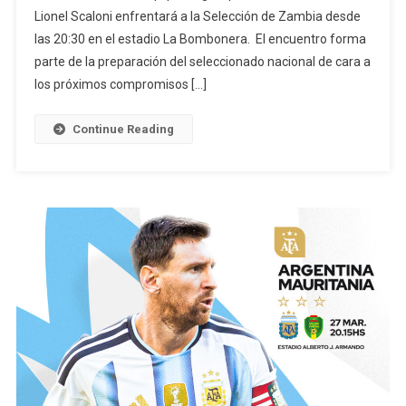
Lionel Scaloni enfrentará a la Selección de Zambia desde
Este
Martes
las 20:30 en el estadio La Bombonera. El encuentro forma
En
parte de la preparación del seleccionado nacional de cara a
La
los próximos compromisos […]
Bombonera:
Amistoso
Continue Reading
Ante
Zambia