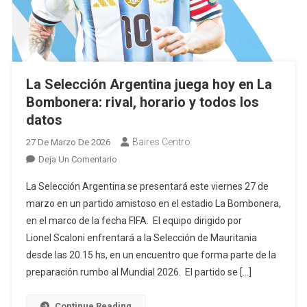
La Selección Argentina juega hoy en La
Bombonera: rival, horario y todos los
datos
Baires Centro
27 De Marzo De 2026
En
Deja Un Comentario
La
La Selección Argentina se presentará este viernes 27 de
Selección
marzo en un partido amistoso en el estadio La Bombonera,
Argentina
en el marco de la fecha FIFA. El equipo dirigido por
Juega
Lionel Scaloni enfrentará a la Selección de Mauritania
Hoy
En
desde las 20.15 hs, en un encuentro que forma parte de la
La
preparación rumbo al Mundial 2026. El partido se […]
Bombonera:
Rival,
Continue Reading