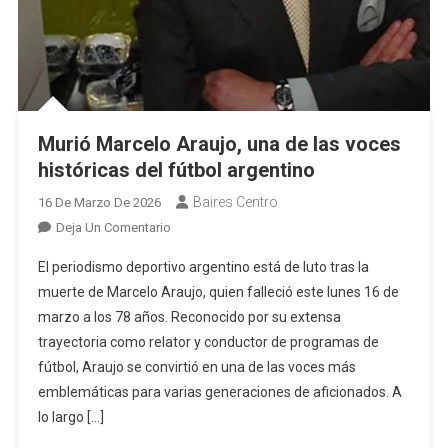
Murió Marcelo Araujo, una de las voces
históricas del fútbol argentino
Baires Centro
16 De Marzo De 2026
En
Deja Un Comentario
Murió
El periodismo deportivo argentino está de luto tras la
Marcelo
muerte de Marcelo Araujo, quien falleció este lunes 16 de
Araujo,
marzo a los 78 años. Reconocido por su extensa
Una
trayectoria como relator y conductor de programas de
De
Las
fútbol, Araujo se convirtió en una de las voces más
Voces
emblemáticas para varias generaciones de aficionados. A
Históricas
lo largo […]
Del