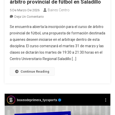
árbitro provincial de fútbol en Saladillo
Baires Centro
5 De Marzo De 2026
En
Deja Un Comentario
Abren
Se encuentra abierta la inscripción para el curso de árbitro
La
provincial de fútbol, una propuesta de formación destinada
Inscripción
a quienes deseen iniciarse en el arbitraje dentro de esta
Para
disciplina. El curso comenzará el martes 31 de marzo y las
El
Curso
clases se dictarán los martes de 19:30 a 21:30 horas en el
De
Centro Universitario Regional Saladillo […]
Árbitro
Provincial
Continue Reading
De
Fútbol
En
Saladillo