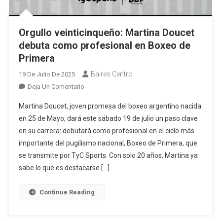
Orgullo veinticinqueño: Martina Doucet
debuta como profesional en Boxeo de
Primera
Baires Centro
19 De Julio De 2025
En
Deja Un Comentario
Orgullo
Martina Doucet, joven promesa del boxeo argentino nacida
Veinticinqueño:
en 25 de Mayo, dará este sábado 19 de julio un paso clave
Martina
en su carrera: debutará como profesional en el ciclo más
Doucet
importante del pugilismo nacional, Boxeo de Primera, que
Debuta
Como
se transmite por TyC Sports. Con solo 20 años, Martina ya
Profesional
sabe lo que es destacarse […]
En
Boxeo
Continue Reading
De
Primera