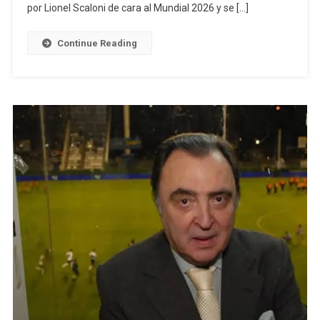
En
por Lionel Scaloni de cara al Mundial 2026 y se […]
La
Bombonera:
Continue Reading
Todos
Los
Detalles