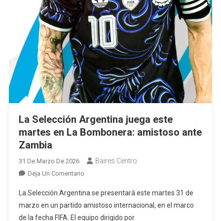
La Selección Argentina juega este
martes en La Bombonera: amistoso ante
Zambia
Baires Centro
31 De Marzo De 2026
En
Deja Un Comentario
La
La Selección Argentina se presentará este martes 31 de
Selección
marzo en un partido amistoso internacional, en el marco
Argentina
de la fecha FIFA. El equipo dirigido por
Juega