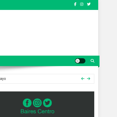
onquista público dentro y fuera del país
ejó al descubierto la situación financiera
Mayo
dernales»
onquista público dentro y fuera del país