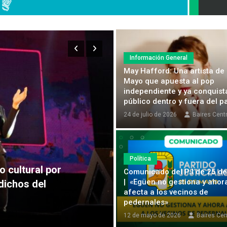
Información General
May Hafford: Una artista de
Mayo que apuesta al pop
independiente y ya conquist
público dentro y fuera del p
24 de julio de 2026
Baires Cent
Política
Municipios
o cultural por
Comunicado del PJ de 25 d
| «Egüen no gestiona y ahor
dichos del
Estudiar cómo se pued
afecta a los vecinos de
a
política incompleta
pedernales»
26 de abril de 2026
Baires
12 de mayo de 2026
Baires Cen