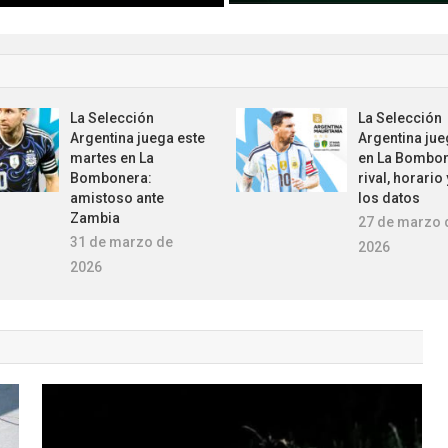
La Selección
La Selección
Argentina juega este
Argentina jue
martes en La
en La Bombon
Bombonera:
rival, horario
amistoso ante
los datos
Zambia
27 de marzo 
31 de marzo de
2026
2026