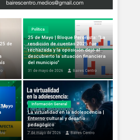
Política
25 de Mayo | Bloque Peronista: “La
 25 de
rendición de cuentas 2025 fue
rechazada y la oposición dejó al
a
descubierto la situación financiera
aís
del municipio”
ro
31 de mayo de 2026
Baires Centro
Municipio
Información General
e Mayo
a
La virtualidad en la adolescencia |
e: el reclamo que expone una
Análisi
Entorno cultural y desafío
de la M
pedagógico
 Centro
29 de may
tro
7 de mayo de 2026
Baires Centro