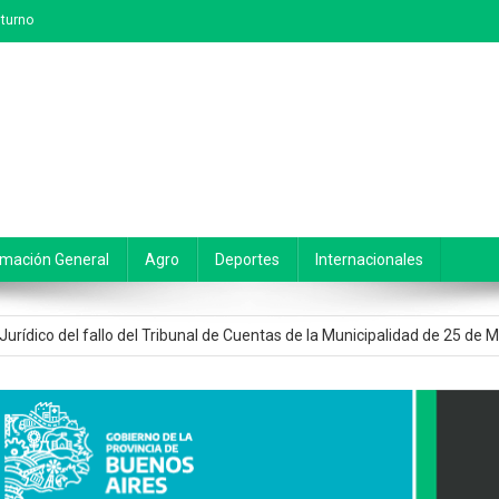
turno
alidad en la adolescencia | Entorno cultural y desafío pedagógico
ord: Una artista de 25 de Mayo que apuesta al pop independiente y ya c
rmación General
Agro
Deportes
Internacionales
 Peronista: “La rendición de cuentas 2025 fue rechazada y la oposición d
 Jurídico del fallo del Tribunal de Cuentas de la Municipalidad de 25 de 
de 25 de Mayo | «Egüen no gestiona y ahora afecta a los vecinos de pe
alidad en la adolescencia | Entorno cultural y desafío pedagógico
ord: Una artista de 25 de Mayo que apuesta al pop independiente y ya c