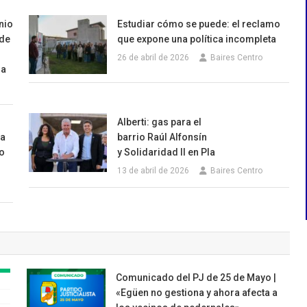
nio
Estudiar cómo se puede: el reclamo
 de
que expone una política incompleta
26 de abril de 2026
Baires Centro
na
Alberti: gas para el
ia
barrio Raúl Alfonsín
o
y Solidaridad II en Pla
13 de abril de 2026
Baires Centro
Comunicado del PJ de 25 de Mayo |
«Egüen no gestiona y ahora afecta a