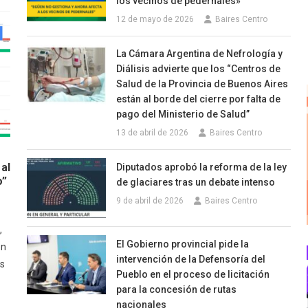
los vecinos de pedernales»
12 de mayo de 2026
Baires Centro
La Cámara Argentina de Nefrología y
Diálisis advierte que los “Centros de
Salud de la Provincia de Buenos Aires
están al borde del cierre por falta de
pago del Ministerio de Salud”
13 de abril de 2026
Baires Centro
al
Diputados aprobó la reforma de la ley
o”
de glaciares tras un debate intenso
9 de abril de 2026
Baires Centro
,
El Gobierno provincial pide la
ón
intervención de la Defensoría del
os
Pueblo en el proceso de licitación
para la concesión de rutas
nacionales