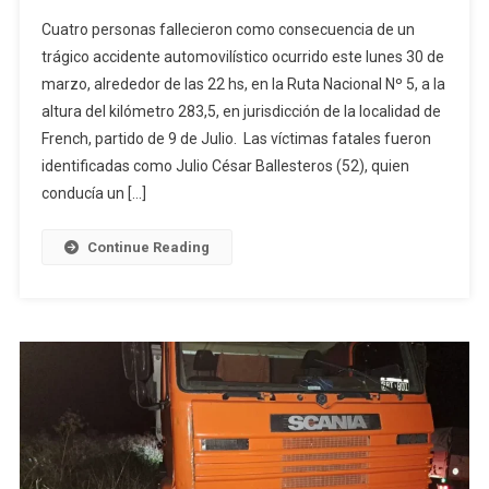
Cuatro
Cuatro personas fallecieron como consecuencia de un
Víctimas
trágico accidente automovilístico ocurrido este lunes 30 de
Fatales
marzo, alrededor de las 22 hs, en la Ruta Nacional Nº 5, a la
En
altura del kilómetro 283,5, en jurisdicción de la localidad de
Un
Accidente
French, partido de 9 de Julio. Las víctimas fatales fueron
En
identificadas como Julio César Ballesteros (52), quien
La
conducía un […]
Ruta
5
Continue Reading