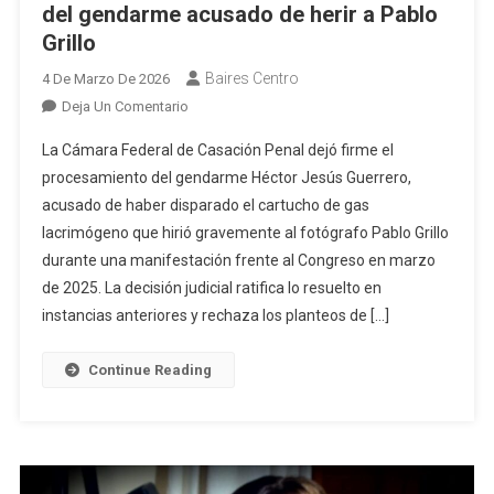
del gendarme acusado de herir a Pablo
Grillo
Baires Centro
4 De Marzo De 2026
En
Deja Un Comentario
La
La Cámara Federal de Casación Penal dejó firme el
Justicia
procesamiento del gendarme Héctor Jesús Guerrero,
Dejó
acusado de haber disparado el cartucho de gas
Firme
lacrimógeno que hirió gravemente al fotógrafo Pablo Grillo
El
Procesamiento
durante una manifestación frente al Congreso en marzo
Del
de 2025. La decisión judicial ratifica lo resuelto en
Gendarme
instancias anteriores y rechaza los planteos de […]
Acusado
De
Continue Reading
Herir
A
Pablo
Grillo