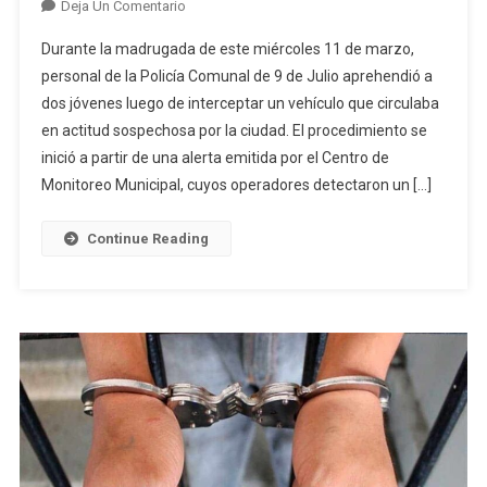
En
Deja Un Comentario
Aprehendieron
Durante la madrugada de este miércoles 11 de marzo,
A
personal de la Policía Comunal de 9 de Julio aprehendió a
Dos
dos jóvenes luego de interceptar un vehículo que circulaba
Jóvenes
en actitud sospechosa por la ciudad. El procedimiento se
En
9
inició a partir de una alerta emitida por el Centro de
De
Monitoreo Municipal, cuyos operadores detectaron un […]
Julio
Por
Continue Reading
Encubrimiento,
Resistencia
A
La
Autoridad
Y
Amenazas
Agravadas