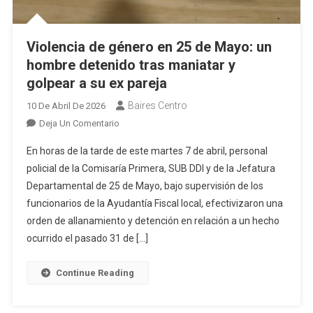
Violencia de género en 25 de Mayo: un
hombre detenido tras maniatar y
golpear a su ex pareja
Baires Centro
10 De Abril De 2026
En
Deja Un Comentario
Violencia
En horas de la tarde de este martes 7 de abril, personal
De
policial de la Comisaría Primera, SUB DDI y de la Jefatura
Género
Departamental de 25 de Mayo, bajo supervisión de los
En
funcionarios de la Ayudantía Fiscal local, efectivizaron una
25
De Mayo:
orden de allanamiento y detención en relación a un hecho
Un
ocurrido el pasado 31 de […]
Hombre
Detenido
Continue Reading
Tras
Maniatar