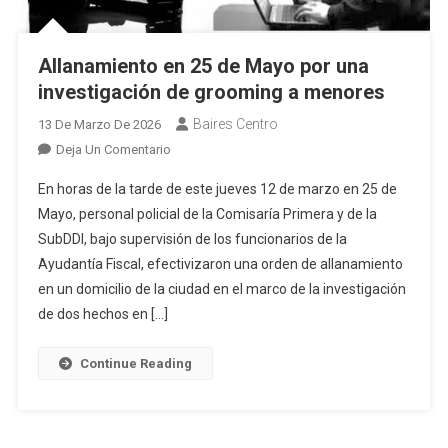
Allanamiento en 25 de Mayo por una
investigación de grooming a menores
Baires Centro
13 De Marzo De 2026
En
Deja Un Comentario
Allanamiento
En horas de la tarde de este jueves 12 de marzo en 25 de
En
Mayo, personal policial de la Comisaría Primera y de la
25
SubDDI, bajo supervisión de los funcionarios de la
De
Ayudantía Fiscal, efectivizaron una orden de allanamiento
Mayo
Por
en un domicilio de la ciudad en el marco de la investigación
Una
de dos hechos en […]
Investigación
De
Continue Reading
Grooming
A
Menores