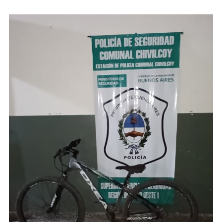
Y
Golpear
A
Su Ex
Pareja