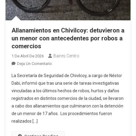
Allanamientos en Chivilcoy: detuvieron a
un menor con antecedentes por robos a
comercios
Baires Centro
1 De Abril De 2026
En
Deja Un Comentario
Allanamientos
La Secretaría de Seguridad de Chivilcoy, a cargo de Néstor
En
Dabi, informó que tras una serie de tareas investigativas
Chivilcoy:
vinculadas a los últimos hechos de robos, hurtos y daños
Detuvieron
registrados en distintos comercios de la ciudad, se llevaron
A
Un
a cabo dos allanamientos que culminaron con la detención
Menor
de un menor de 17 años. Los procedimientos fueron
Con
realizados […]
Antecedentes
Por