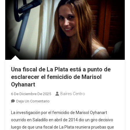
Una fiscal de La Plata está a punto de
esclarecer el femicidio de Marisol
Oyhanart
Baires Centro
6 De Diciembre De 2025
En
Deja Un Comentario
Una
La investigación por el femicidio de Marisol Oyhanart
Fiscal
ocurrido en Saladillo en abril de 2014 dio un giro decisivo
De
luego de que una fiscal de La Plata reuniera pruebas que
La