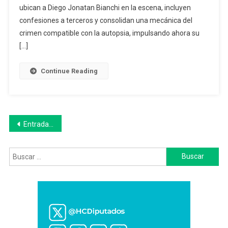
ubican a Diego Jonatan Bianchi en la escena, incluyen
Plata
Está
confesiones a terceros y consolidan una mecánica del
A
crimen compatible con la autopsia, impulsando ahora su
Punto
[…]
De
Esclarecer
Continue Reading
El
Femicidio
De
Marisol
Navegación
Entradas anteriores
Oyhanart
de
Buscar:
entradas