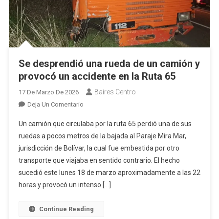
Se desprendió una rueda de un camión y
provocó un accidente en la Ruta 65
Baires Centro
17 De Marzo De 2026
En
Deja Un Comentario
Se
Un camión que circulaba por la ruta 65 perdió una de sus
Desprendió
ruedas a pocos metros de la bajada al Paraje Mira Mar,
Una
jurisdicción de Bolívar, la cual fue embestida por otro
Rueda
transporte que viajaba en sentido contrario. El hecho
De
Un
sucedió este lunes 18 de marzo aproximadamente a las 22
Camión
horas y provocó un intenso […]
Y
Provocó
Continue Reading
Un