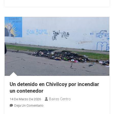
Accidente
En
La
Ruta
65
Un detenido en Chivilcoy por incendiar
un contenedor
Baires Centro
14 De Marzo De 2026
En
Deja Un Comentario
Un