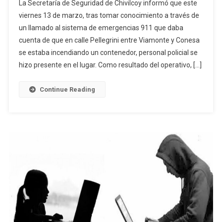
La Secretaría de Seguridad de Chivilcoy informó que este
Detenido
viernes 13 de marzo, tras tomar conocimiento a través de
En
un llamado al sistema de emergencias 911 que daba
Chivilcoy
cuenta de que en calle Pellegrini entre Viamonte y Conesa
Por
Incendiar
se estaba incendiando un contenedor, personal policial se
Un
hizo presente en el lugar. Como resultado del operativo, […]
Contenedor
Continue Reading