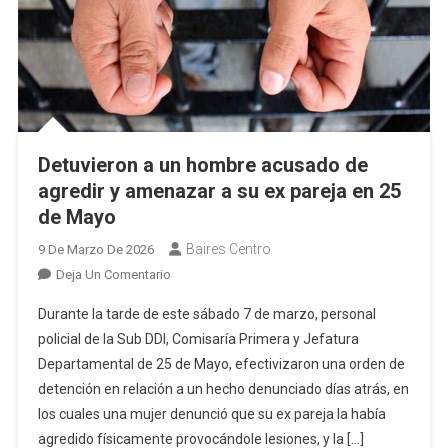
Detuvieron a un hombre acusado de
agredir y amenazar a su ex pareja en 25
de Mayo
Baires Centro
9 De Marzo De 2026
En
Deja Un Comentario
Detuvieron
Durante la tarde de este sábado 7 de marzo, personal
A
policial de la Sub DDI, Comisaría Primera y Jefatura
Un
Departamental de 25 de Mayo, efectivizaron una orden de
Hombre
detención en relación a un hecho denunciado días atrás, en
Acusado
De
los cuales una mujer denunció que su ex pareja la había
Agredir
agredido físicamente provocándole lesiones, y la […]