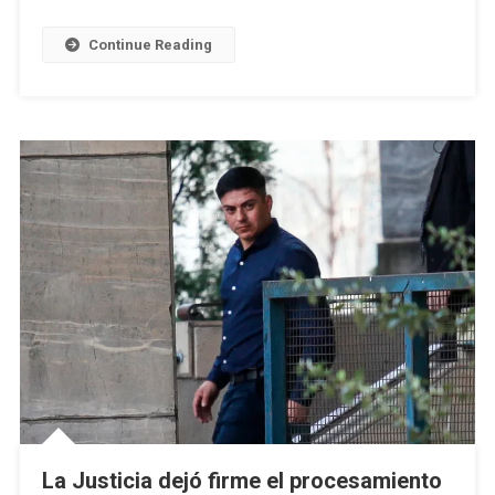
Y
Amenazar
Continue Reading
A
Su
Ex
Pareja
En
25
De
Mayo
La Justicia dejó firme el procesamiento