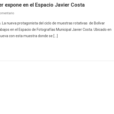
er expone en el Espacio Javier Costa
En
omentario
La
n. La nueva protagonista del ciclo de muestras rotativas de Bolívar
Fotógrafa
abajos en el Espacio de Fotografías Municipal Javier Costa. Ubicado en
Bolivarense
renueva con esta muestra donde se […]
Camila
Bauer
Expone
En
El
Espacio
Javier
Costa