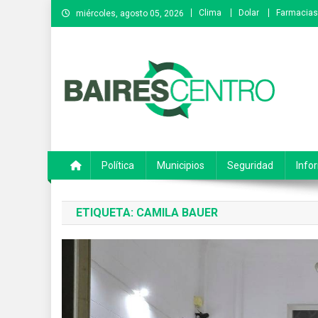
Saltar
Clima
Dolar
Farmacias
miércoles, agosto 05, 2026
al
contenido
Baires Centro
Agencia de noticias
Política
Municipios
Seguridad
Info
ETIQUETA:
CAMILA BAUER