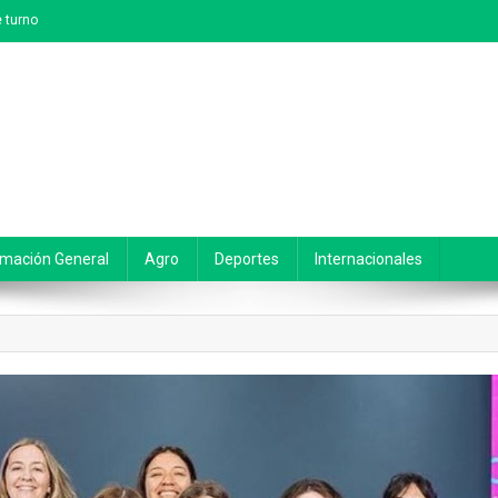
 turno
rmación General
Agro
Deportes
Internacionales