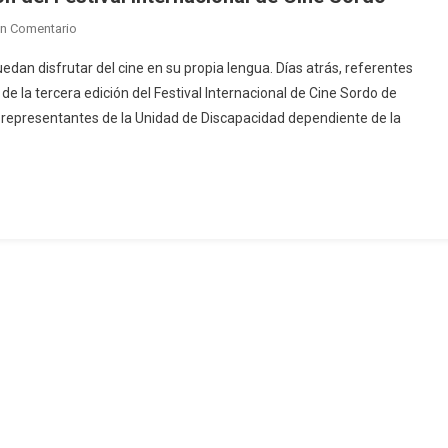
En
Un Comentario
Saladillo
dan disfrutar del cine en su propia lengua. Días atrás, referentes
Presente
 de la tercera edición del Festival Internacional de Cine Sordo de
En
 representantes de la Unidad de Discapacidad dependiente de la
La
Tercera
Edición
Del
Festival
Internacional
De
Cine
Sordo