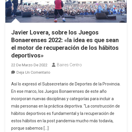
Javier Lovera, sobre los Juegos
Bonaerenses 2022: «la idea es que sean
el motor de recuperación de los hábitos
deportivos»
Baires Centro
22 De Marzo De 2022
En
Deja Un Comentario
Javier
Así lo expresó el Subsecretario de Deportes de la Provincia.
Lovera,
En ese marco, los Juegos Bonaerenses de este año
Sobre
incorporan nuevas disciplinas y categorías para incluir a
Los
más personas en la práctica deportiva. “La construcción de
Juegos
Bonaerenses
hábitos deportivos es fundamental y la recuperación de
2022:
estos hábitos en la post pandemia mucho más todavía,
«la
porque sabemos […]