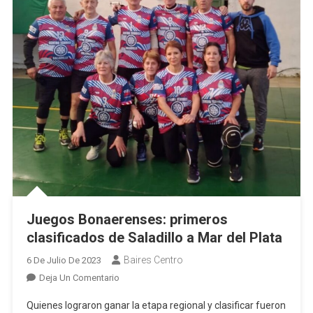
Juegos Bonaerenses: primeros
clasificados de Saladillo a Mar del Plata
Baires Centro
6 De Julio De 2023
En
Deja Un Comentario
Juegos
Quienes lograron ganar la etapa regional y clasificar fueron
Bonaerenses: