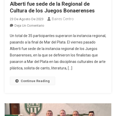
Alberti fue sede de la Regional de
Cultura de los Juegos Bonaerenses
Baires Centro
23 De Agosto De 2023
En
Deja Un Comentario
Alberti
Un total de 35 participantes superaron la instancia regional,
Fue
pasando a la final de Mar del Plata. El viernes pasado
Sede
Alberti fue sede de la instancia regional de los Juegos
De
Bonaerenses, en la que se definieron los finalistas que
La
Regional
pasaron a Mar del Plata en las disciplinas culturales de arte
De
plástica, solista de canto, literatura, […]
Cultura
De
Continue Reading
Los
Juegos
Bonaerenses