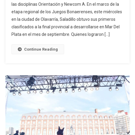
las disciplinas Orientación y Newcom A. En el marco de la
Primeros
etapa regional de los Juegos Bonaerenses, este miércoles
Clasificados
en la ciudad de Olavarría, Saladillo obtuvo sus primeros
De
Saladillo
clasificados a la final provincial a desarrollarse en Mar Del
A
Plata en el mes de septiembre. Quienes lograron […]
Mar
Del
Continue Reading
Plata