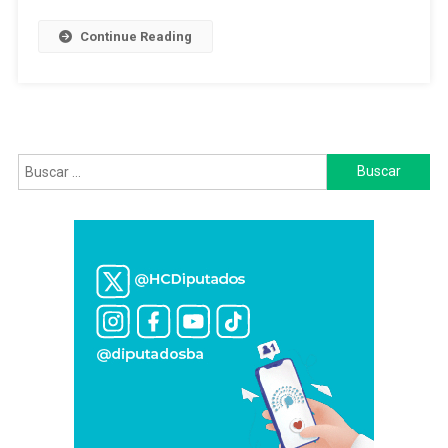
Idea
Es
Continue Reading
Que
Sean
El
Motor
De
Recuperación
Buscar:
De
Los
Hábitos
Deportivos»