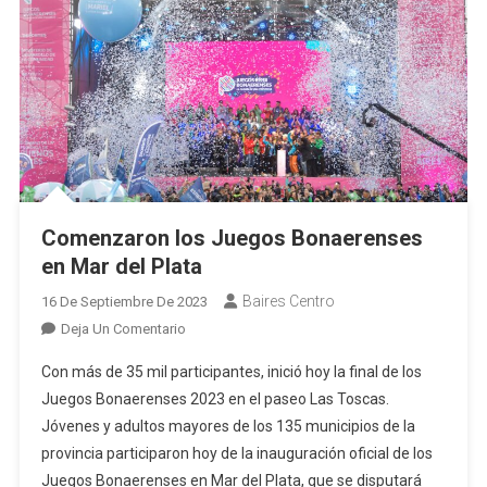
Comenzaron los Juegos Bonaerenses
en Mar del Plata
Baires Centro
16 De Septiembre De 2023
En
Deja Un Comentario
Comenzaron
Con más de 35 mil participantes, inició hoy la final de los
Los
Juegos Bonaerenses 2023 en el paseo Las Toscas.
Juegos
Jóvenes y adultos mayores de los 135 municipios de la
Bonaerenses
provincia participaron hoy de la inauguración oficial de los
En
Mar
Juegos Bonaerenses en Mar del Plata, que se disputará