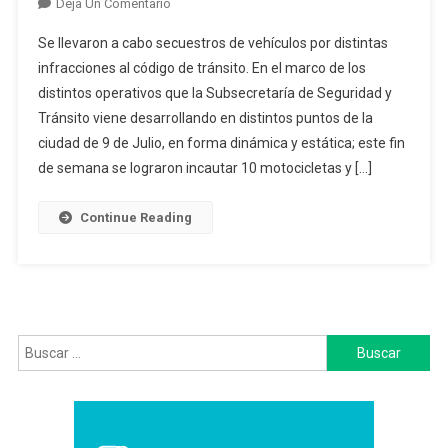
En
Deja Un Comentario
Operativos
Se llevaron a cabo secuestros de vehículos por distintas
De
infracciones al código de tránsito. En el marco de los
Tránsito
distintos operativos que la Subsecretaría de Seguridad y
En
Tránsito viene desarrollando en distintos puntos de la
9
De
ciudad de 9 de Julio, en forma dinámica y estática; este fin
Julio
de semana se lograron incautar 10 motocicletas y […]
Durante
El
Continue Reading
Fin
De
Semana
Buscar: