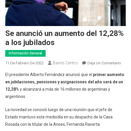
Se anunció un aumento del 12,28%
a los jubilados
Información General
Baires Centro
En
11 De Febrero De 2022
Deja Un Comentario
Se
El presidente Alberto Fernández anunció que el
primer aumento
Anunc
en jubilaciones, pensiones y asignaciones del año será de un
Un
12,28%
y alcanzará a más de 16 millones de argentinas y
Aume
argentinos.
Del
12,28
La novedad se conoció luego de una reunión que el jefe de
A
Los
Estado mantuvo este mediodía en su despacho de la Casa
Jubil
Rosada con la titular de la Anses, Fernanda Raverta.