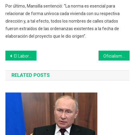
Por último, Mansilla sentenció: “La norma es esencial para
relacionar de forma unívoca cada vivienda con su respectiva
dirección y, a tal efecto, todos los nombres de calles citados
fueron extraídos de las ordenanzas existentes a la fecha de
elaboración del proyecto que le dio origen”.
Navegación
El Laboratorio de Biología Molecular Municipal de Bolívar fue premiado en el Congreso Provincial de Salud
Oficialismo y oposición coinciden en que declarar la emergencia en pediatría no soluciona el problema en el Hospital Unzué de 25 de Mayo
de
RELATED POSTS
entradas