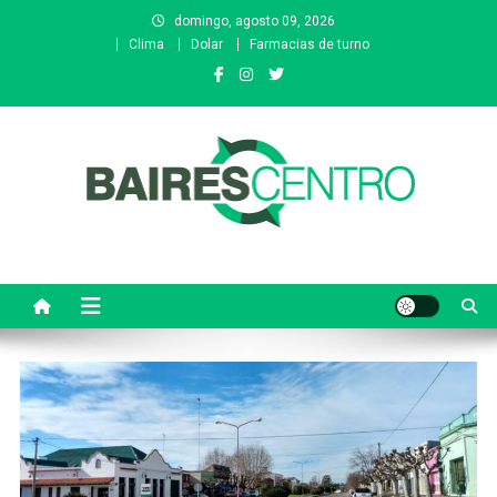
Saltar
domingo, agosto 09, 2026
al
Clima
Dolar
Farmacias de turno
contenido
Baires Centro
Agencia de noticias