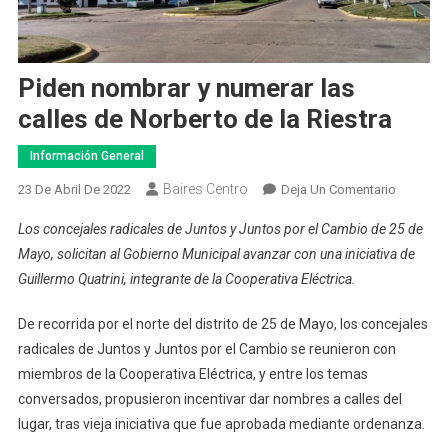
Piden nombrar y numerar las
calles de Norberto de la Riestra
Información General
Baires Centro
En
23 De Abril De 2022
Deja Un Comentario
Piden
Los concejales radicales de Juntos y Juntos por el Cambio de 25 de
Nombrar
Mayo, solicitan al Gobierno Municipal avanzar con una iniciativa de
Y
Guillermo Quatrini, integrante de la Cooperativa Eléctrica.
Numerar
Las
De recorrida por el norte del distrito de 25 de Mayo, los concejales
Calles
radicales de Juntos y Juntos por el Cambio se reunieron con
De
Norberto
miembros de la Cooperativa Eléctrica, y entre los temas
De
conversados, propusieron incentivar dar nombres a calles del
La
lugar, tras vieja iniciativa que fue aprobada mediante ordenanza.
Riestra