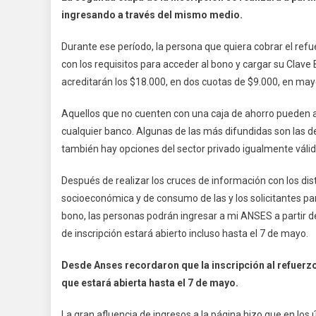
ingresando a través del mismo medio.
Durante ese período, la persona que quiera cobrar el ref
con los requisitos para acceder al bono y cargar su Clave 
acreditarán los $18.000, en dos cuotas de $9.000, en mayo
Aquellos que no cuenten con una caja de ahorro pueden ab
cualquier banco. Algunas de las más difundidas son las d
también hay opciones del sector privado igualmente válid
Después de realizar los cruces de información con los dis
socioeconómica y de consumo de las y los solicitantes par
bono, las personas podrán ingresar a mi ANSES a partir de
de inscripción estará abierto incluso hasta el 7 de mayo.
Desde Anses recordaron que la inscripción al refuerzo 
que estará abierta hasta el 7 de mayo.
La gran afluencia de ingresos a la página hizo que en los ú