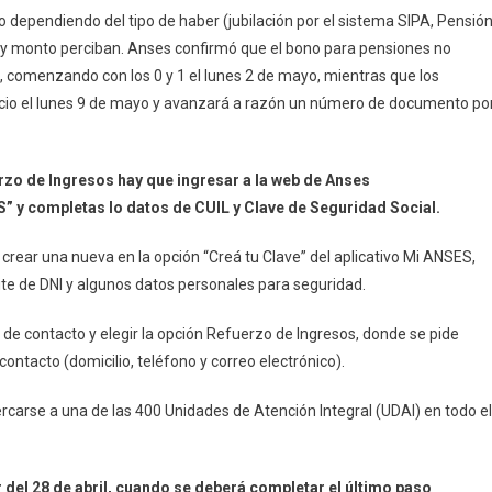
to dependiendo del tipo de haber (jubilación por el sistema SIPA, Pensió
) y monto perciban. Anses confirmó que el bono para pensiones no
, comenzando con los 0 y 1 el lunes 2 de mayo, mientras que los
icio el lunes 9 de mayo y avanzará a razón un número de documento po
rzo de Ingresos hay que ingresar a la web de Anses
S” y completas lo datos de CUIL y Clave de Seguridad Social.
crear una nueva en la opción “Creá tu Clave” del aplicativo Mi ANSES,
ite de DNI y algunos datos personales para seguridad.
e contacto y elegir la opción Refuerzo de Ingresos, donde se pide
contacto (domicilio, teléfono y correo electrónico).
rcarse a una de las 400 Unidades de Atención Integral (UDAI) en todo el
r del 28 de abril, cuando se deberá completar el último paso