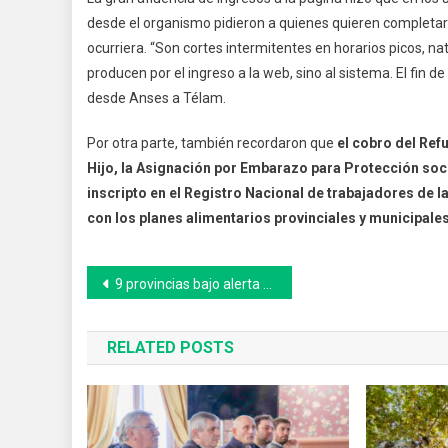
desde el organismo pidieron a quienes quieren completar
ocurriera. “Son cortes intermitentes en horarios picos, na
producen por el ingreso a la web, sino al sistema. El fin
desde Anses a Télam.
Por otra parte, también recordaron que
el cobro del Ref
Hijo, la Asignación por Embarazo para Protección soci
inscripto en el Registro Nacional de trabajadores de
con los planes alimentarios provinciales y municipales
Navegación
9 provincias bajo alerta meteorológica por tormentas, nevadas y vientos intensos
de
RELATED POSTS
entradas