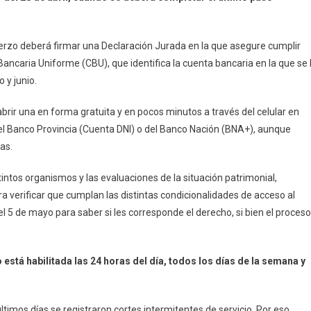
uerzo deberá firmar una Declaración Jurada en la que asegure cumplir
Bancaria Uniforme (CBU), que identifica la cuenta bancaria en la que se 
 y junio.
rir una en forma gratuita y en pocos minutos a través del celular en
el Banco Provincia (Cuenta DNI) o del Banco Nación (BNA+), aunque
as.
tintos organismos y las evaluaciones de la situación patrimonial,
a verificar que cumplan las distintas condicionalidades de acceso al
l 5 de mayo para saber si les corresponde el derecho, si bien el proceso
está habilitada las 24 horas del día, todos los días de la semana y
ltimos días se registraron cortes intermitentes de servicio. Por eso,