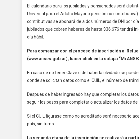
El calendario para los jubilados y pensionados será distin
Universal para el Adulto Mayor o pensión no contributiva
contributivas se abonará de a dos números de DNI por día
jubilados que cobren haberes de hasta $36.676 tendrá in
día hábil.
Para comenzar con el proceso de inscripción al Refue
(www.anses.gob.ar), hacer click en la solapa “Mi ANSE
En caso de no tener Clave o de haberla olvidado se puede 
donde se solicitan datos como el CUIL, el número de trám
Después de haber ingresado hay que completar los datos d
seguir los pasos para completar o actualizar los datos de 
Si el CUIL figurase como no acreditado será necesario ace
país, sin turno.
La segunda etapa de la inscripción se realizará a parti