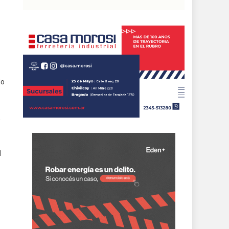
do
,
l