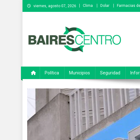
Saltar
Clima
Dolar
Farmacias de
viernes, agosto 07, 2026
al
contenido
Baires Centro
Agencia de noticias
Política
Municipios
Seguridad
Info