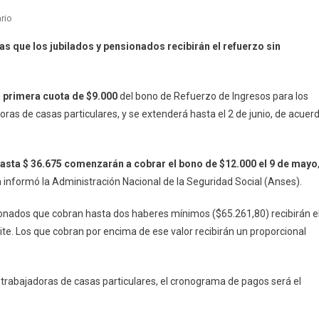
En
rio
Bono
as que los jubilados y pensionados recibirán el refuerzo sin
Anses:
Cuándo
Se
a primera cuota de $9.000
del bono de Refuerzo de Ingresos para los
Realizará
oras de casas particulares, y se extenderá hasta el 2 de junio, de acuer
El
Primer
Pago
asta $ 36.675 comenzarán a cobrar el bono de $12.000 el 9 de mayo
Para
 informó la Administración Nacional de la Seguridad Social (Anses).
Los
Monotributistas,
ionados que cobran hasta dos haberes mínimos ($65.261,80) recibirán e
Trabajadores
Informales
ite. Los que cobran por encima de ese valor recibirán un proporcional
Y
De
Casas
 trabajadoras de casas particulares, el cronograma de pagos será el
Particulares