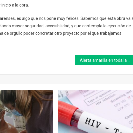
inicio a la obra.
livarenses, es algo que nos pone muy felices. Sabemos que esta obra va 
indando mayor seguridad, accesibilidad, y que contempla la ejecución de
na de orgullo poder concretar otro proyecto por el que trabajamos
Alerta amarilla en toda la costa de la provincia de Buenos Aires para este viernes