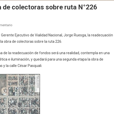
ra de colectoras sobre ruta N°226
En
mentario
Bolívar:
l Gerente Ejecutivo de Vialidad Nacional, Jorge Ruesga, la readecuación
Pisano
la obra de colectoras sobre la ruta 226.
Reactiva
La
irma de la readecuación de fondos será una realidad, contempla en una
Obra
lética e iluminación, y quedará para una segunda etapa la obra de
De
 y la calle César Pasquali.
Colectoras
Sobre
Ruta
N°226