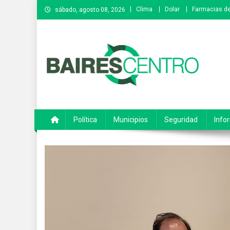
Saltar
Clima
Dolar
Farmacias de
sábado, agosto 08, 2026
al
contenido
Baires Centro
Agencia de noticias
Política
Municipios
Seguridad
Info