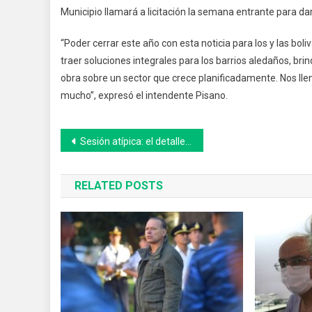
Municipio llamará a licitación la semana entrante para dar 
“Poder cerrar este año con esta noticia para los y las bo
traer soluciones integrales para los barrios aledaños, br
obra sobre un sector que crece planificadamente. Nos lle
mucho”, expresó el intendente Pisano.
Navegación
Sesión atípica: el detalle de lo ocurrido en el HCD de 25 de Mayo
de
RELATED POSTS
entradas