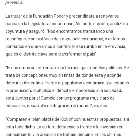
provincial.
Urnas
Van
La titular de la Fundación Poder y precandidata a renovar su
A
banca en la Legislatura bonaerense, Alejandra Lordén, analizó la
Reflej
El
coyuntura y aseguró: “Nos encontramos transitando una
Camb
reconfiguración histórica del mapa político nacional, y estamos
Profu
confiados en que vamos a confirmar ese rumbo en la Provincia,
Que
que es el distrito clave para transformar el país”.
Pide
La
“En las urnas se enfrentan mucho más que modelos políticos. Se
Gente
trata de concepciones muy distintas de dónde está y adónde
debe ir la Argentina. Frente al populismo económico que estancó
la producción, multiplicó el déficit y empobreció a la sociedad,
está Juntos por el Cambio con un programa muy claro de
educación, desarrollo e integración al mundo”, explicó.
“Comparen el plan platita de Kicillof con nuestras propuestas, ahí
está todo dicho. La cultura del subsidio frente a la inversión en
conocimiento y la creación de trabajo genuino. En los últimos