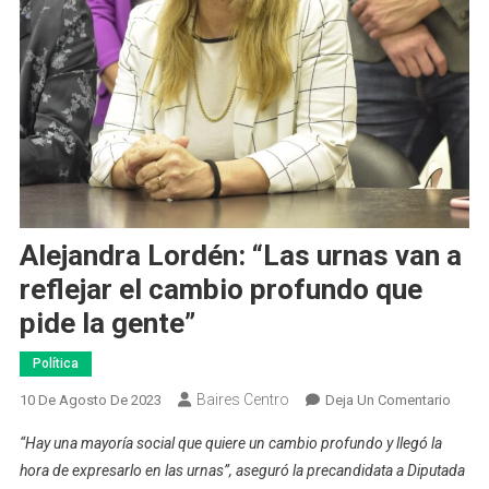
Alejandra Lordén: “Las urnas van a
reflejar el cambio profundo que
pide la gente”
Política
Baires Centro
En
10 De Agosto De 2023
Deja Un Comentario
Aleja
“Hay una mayoría social que quiere un cambio profundo y llegó la
Lordé
hora de expresarlo en las urnas”, aseguró la precandidata a Diputada
“Las