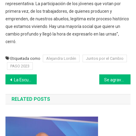
representativa. La participación de los jóvenes que votan por
primera vez, de los trabajadores, de quienes producen y
emprenden, de nuestros abuelos, legitima este proceso histórico
que estamos viviendo. Hay una mayoría social que quiere un
cambio profundo y llegó la hora de expresarlo en las urnas”,
cerró.
Etiquetada como
Alejandra Lordén
Juntos por el Cambio
PASO 2023
Navegación
La Escuela Especial de Riestra recibió un Bipedestador
Se agrava la crisis en el Hospital Municipal de Olavarría: «El fin de semana tuvieron que alquilar una ambulancia»
de
RELATED POSTS
entradas