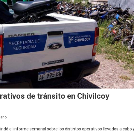
ativos de tránsito en Chivilcoy
En
ario
Secuestraron
rindó el informe semanal sobre los distintos operativos llevados a cabo 
40