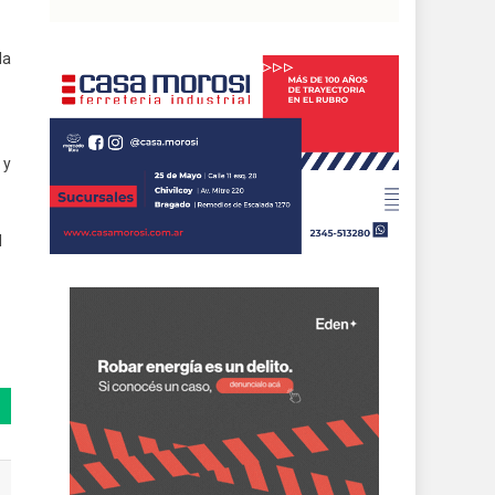
la
 y
l