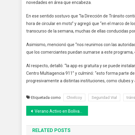
novedades en área que encabeza.
En ese sentido sostuvo que “la Dirección de Tránsito cont
hora de circular en moto” y agregó que “en el marco de lo
transcurso de la semana, muchas de ellas conducidas po
Asimismo, mencionó que “nos reunimos con las autoridade
que los comerciantes puedan sumarse a este programa, en 
Al respecto, detalló: “la app es gratuita y se puede instal
Centro Multiagencia 911” y culminó: “esto forma parte de 
progresivamente a distintas instituciones, como clubes y
Etiquetada como
Chivilcoy
Seguridad Vial
tráns
Navegación
Verano Activo en Bolívar: continúan las propuestas
de
RELATED POSTS
entradas