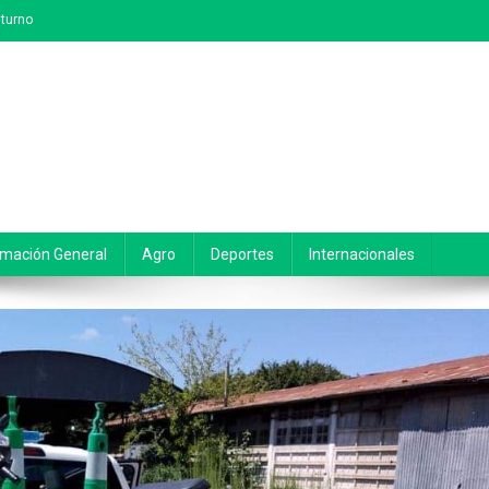
turno
rmación General
Agro
Deportes
Internacionales