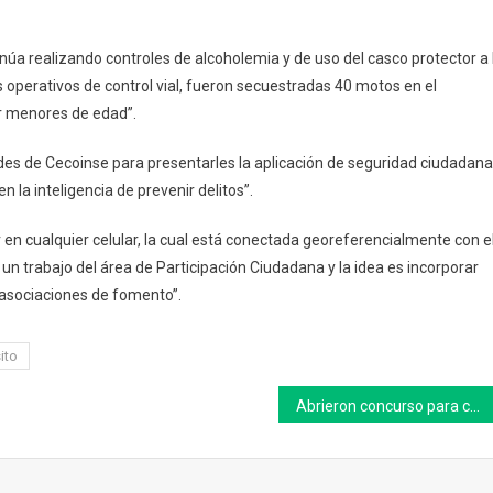
Motos
En
inúa realizando controles de alcoholemia y de uso del casco protector a 
Operativos
s operativos de control vial, fueron secuestradas 40 motos en el
De
r menores de edad”.
Tránsito
En
s de Cecoinse para presentarles la aplicación de seguridad ciudadana
Chivilcoy
la inteligencia de prevenir delitos”.
ar en cualquier celular, la cual está conectada georeferencialmente con e
un trabajo del área de Participación Ciudadana y la idea es incorporar
 asociaciones de fomento”.
ito
Abrieron concurso para cubrir la vacante en el Juzgado de Faltas de Bragado