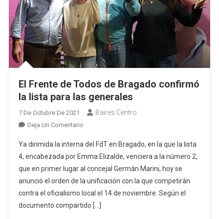
El Frente de Todos de Bragado confirmó
la lista para las generales
Baires Centro
7 De Octubre De 2021
En
Deja Un Comentario
El
Ya dirimida la interna del FdT en Bragado, en la que la lista
Frente
4, encabezada por Emma Elizalde, venciera a la número 2,
De
que en primer lugar al concejal Germán Marini, hoy se
Todos
anunció el orden de la unificación con la que competirán
De
Bragado
contra el oficialismo local el 14 de noviembre. Según el
Confirmó
documento compartido […]
La