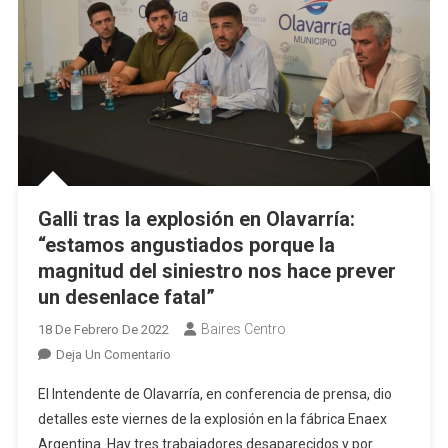
Galli tras la explosión en Olavarría:
“estamos angustiados porque la
magnitud del siniestro nos hace prever
un desenlace fatal”
Baires Centro
18 De Febrero De 2022
En
Deja Un Comentario
Galli
El Intendente de Olavarría, en conferencia de prensa, dio
Tras
detalles este viernes de la explosión en la fábrica Enaex
La
Argentina. Hay tres trabajadores desaparecidos y por
Explosión