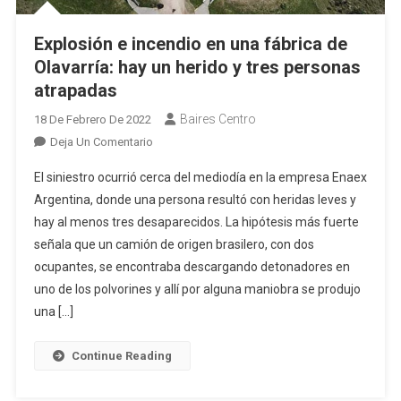
Explosión e incendio en una fábrica de
Olavarría: hay un herido y tres personas
atrapadas
Baires Centro
18 De Febrero De 2022
En
Deja Un Comentario
Explosión
El siniestro ocurrió cerca del mediodía en la empresa Enaex
E
Argentina, donde una persona resultó con heridas leves y
Incendio
hay al menos tres desaparecidos. La hipótesis más fuerte
En
señala que un camión de origen brasilero, con dos
Una
Fábrica
ocupantes, se encontraba descargando detonadores en
De
uno de los polvorines y allí por alguna maniobra se produjo
Olavarría:
una […]
Hay
Un
Continue Reading
Herido
Y