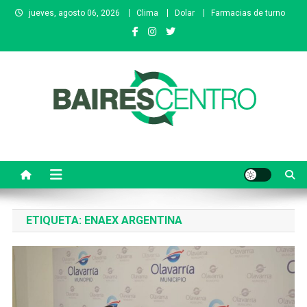
Saltar
jueves, agosto 06, 2026
Clima
Dolar
Farmacias de turno
al
contenido
Baires Centro
Agencia de noticias
ETIQUETA:
ENAEX ARGENTINA