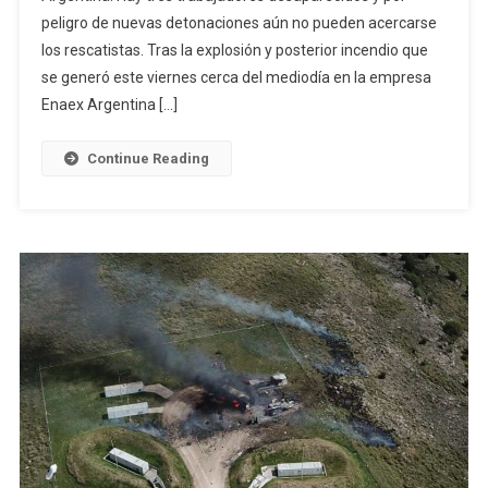
peligro de nuevas detonaciones aún no pueden acercarse
En
Olavarría:
los rescatistas. Tras la explosión y posterior incendio que
“estamos
se generó este viernes cerca del mediodía en la empresa
Angustiados
Enaex Argentina […]
Porque
La
Continue Reading
Magnitud
Del
Siniestro
Nos
Hace
Prever
Un
Desenlace
Fatal”