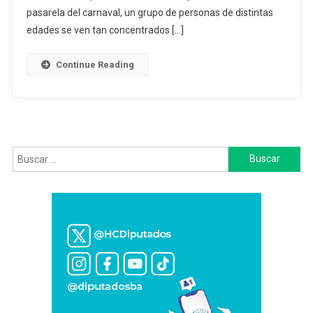
Por
pasarela del carnaval, un grupo de personas de distintas
La
edades se ven tan concentrados […]
Batucada”,
Dijo
Continue Reading
Mariano
Duarte
De
Maimará
Buscar: