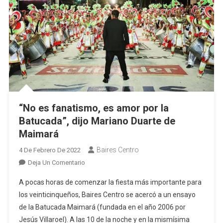
“No es fanatismo, es amor por la
Batucada”, dijo Mariano Duarte de
Maimará
Baires Centro
4 De Febrero De 2022
En
Deja Un Comentario
“No
A pocas horas de comenzar la fiesta más importante para
Es
los veinticinqueños, Baires Centro se acercó a un ensayo
Fanatismo,
de la Batucada Maimará (fundada en el año 2006 por
Es
Jesús Villaroel). A las 10 de la noche y en la mismísima
Amor