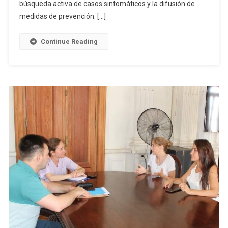
El
búsqueda activa de casos sintomáticos y la difusión de
Avance
medidas de prevención. […]
Del
Mosquito
Continue Reading
Transmisor
De
Encefalitis
Equina