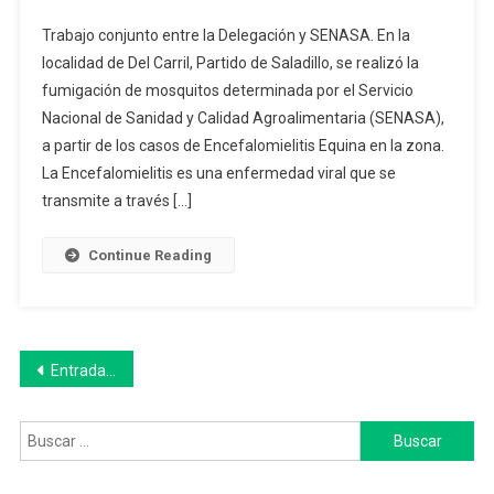
Fumigación
Trabajo conjunto entre la Delegación y SENASA. En la
De
localidad de Del Carril, Partido de Saladillo, se realizó la
Mosquitos
fumigación de mosquitos determinada por el Servicio
En
Nacional de Sanidad y Calidad Agroalimentaria (SENASA),
Del
Carril
a partir de los casos de Encefalomielitis Equina en la zona.
Para
La Encefalomielitis es una enfermedad viral que se
La
transmite a través […]
Prevención
De
Continue Reading
Encefalomielitis
Equina
Navegación
Entradas anteriores
de
Buscar:
entradas