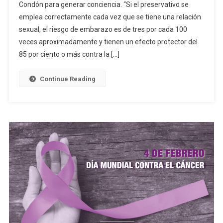
Condón para generar conciencia. “Si el preservativo se
Del
emplea correctamente cada vez que se tiene una relación
Preservativo:
sexual, el riesgo de embarazo es de tres por cada 100
La
Importancia
veces aproximadamente y tienen un efecto protector del
De
85 por ciento o más contra la […]
Su
Uso
Continue Reading
Para
Evitar
Enfermedades
De
Transmisión
Sexual