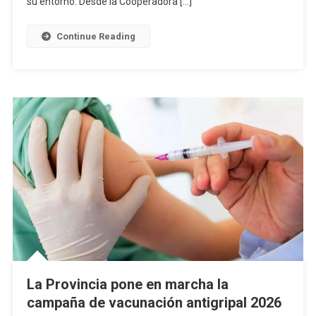
su entorno. Desde la Cooperadora […]
Pedernales
Adquirió
Continue Reading
Un
Desfibrilador
Y
La
Institución
Se
Convierte
En
Cardioprotegida
La Provincia pone en marcha la
campaña de vacunación antigripal 2026