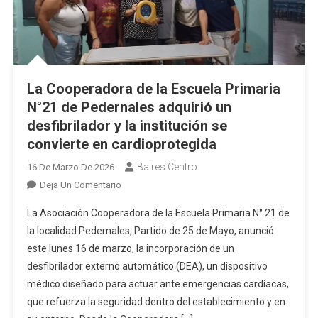
La Cooperadora de la Escuela Primaria
N°21 de Pedernales adquirió un
desfibrilador y la institución se
convierte en cardioprotegida
Baires Centro
16 De Marzo De 2026
En
Deja Un Comentario
La
La Asociación Cooperadora de la Escuela Primaria N° 21 de
Cooperadora
la localidad Pedernales, Partido de 25 de Mayo, anunció
De
este lunes 16 de marzo, la incorporación de un
La
desfibrilador externo automático (DEA), un dispositivo
Escuela
Primaria
médico diseñado para actuar ante emergencias cardíacas,
N°21
que refuerza la seguridad dentro del establecimiento y en
De