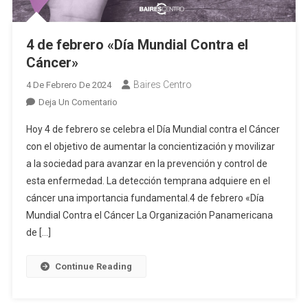
4 de febrero «Día Mundial Contra el
Cáncer»
Baires Centro
4 De Febrero De 2024
En
Deja Un Comentario
4
Hoy 4 de febrero se celebra el Día Mundial contra el Cáncer
De
con el objetivo de aumentar la concientización y movilizar
Febrero
a la sociedad para avanzar en la prevención y control de
«Día
esta enfermedad. La detección temprana adquiere en el
Mundial
Contra
cáncer una importancia fundamental.4 de febrero «Día
El
Mundial Contra el Cáncer La Organización Panamericana
Cáncer»
de […]
Continue Reading