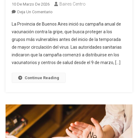
Baires Centro
10 De Marzo De 2026
En
Deja Un Comentario
La
La Provincia de Buenos Aires inició su campaña anual de
Provincia
vacunación contra la gripe, que busca proteger a los
Pone
grupos más vulnerables antes del inicio de la temporada
En
de mayor circulación del virus. Las autoridades sanitarias
Marcha
La
indicaron que la campaña comenzó a distribuirse en los
Campaña
vacunatorios y centros de salud desde el 9 de marzo, […]
De
Vacunación
Continue Reading
Antigripal
2026