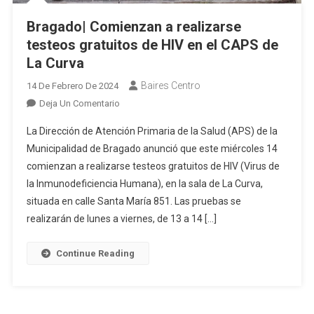
Bragado| Comienzan a realizarse
testeos gratuitos de HIV en el CAPS de
La Curva
Baires Centro
14 De Febrero De 2024
En
Deja Un Comentario
Bragado|
La Dirección de Atención Primaria de la Salud (APS) de la
Comienzan
Municipalidad de Bragado anunció que este miércoles 14
A
comienzan a realizarse testeos gratuitos de HIV (Virus de
Realizarse
la Inmunodeficiencia Humana), en la sala de La Curva,
Testeos
Gratuitos
situada en calle Santa María 851. Las pruebas se
De
realizarán de lunes a viernes, de 13 a 14 […]
HIV
En
Continue Reading
El
CAPS
De
La