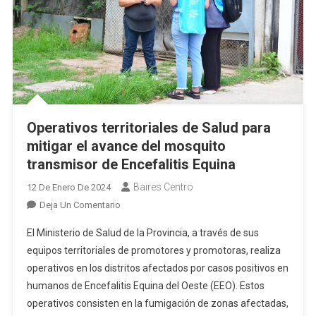
Operativos territoriales de Salud para
mitigar el avance del mosquito
transmisor de Encefalitis Equina
Baires Centro
12 De Enero De 2024
En
Deja Un Comentario
Operativos
El Ministerio de Salud de la Provincia, a través de sus
Territoriales
equipos territoriales de promotores y promotoras, realiza
De
operativos en los distritos afectados por casos positivos en
Salud
humanos de Encefalitis Equina del Oeste (EEO). Estos
Para
Mitigar
operativos consisten en la fumigación de zonas afectadas,