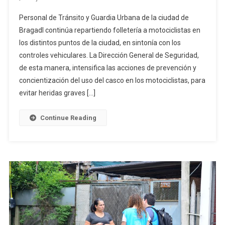
Refuerzan
Personal de Tránsito y Guardia Urbana de la ciudad de
Las
Bragadl continúa repartiendo folletería a motociclistas en
Acciones
los distintos puntos de la ciudad, en sintonía con los
De
controles vehiculares. La Dirección General de Seguridad,
Concientización
Sobre
de esta manera, intensifica las acciones de prevención y
El
concientización del uso del casco en los motociclistas, para
Uso
evitar heridas graves […]
Del
Casco
Continue Reading
En
Bragado