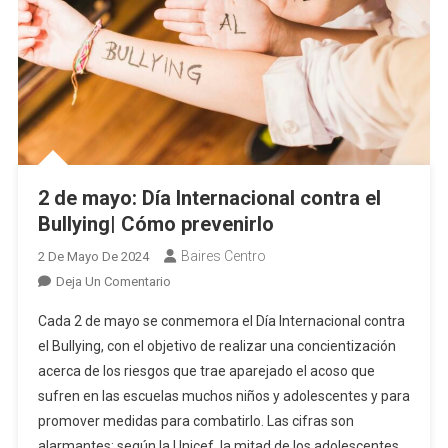
2 de mayo: Día Internacional contra el
Bullying| Cómo prevenirlo
Baires Centro
2 De Mayo De 2024
En
Deja Un Comentario
2
Cada 2 de mayo se conmemora el Día Internacional contra
De
el Bullying, con el objetivo de realizar una concientización
Mayo:
acerca de los riesgos que trae aparejado el acoso que
Día
sufren en las escuelas muchos niños y adolescentes y para
Internacional
Contra
promover medidas para combatirlo. Las cifras son
El
alarmantes: según la Unicef, la mitad de los adolescentes