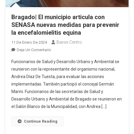
Bragado| El municipio articula con
SENASA nuevas medidas para prevenir
la encefalomielitis equina
Baires Centro
11 De Enero De 2024
En
Deja Un Comentario
Bragado|
Funcionarios de Salud y Desarrollo Urbano y Ambiental se
El
reunieron con la representante del organismo nacional,
Municipio
Andrea Díaz De Tuesta, para evaluar las acciones
Articula
implementadas. También participó el concejal Germán
Con
SENASA
Marini. Funcionarios de las secretarías de Salud y
Nuevas
Desarrollo Urbano y Ambiental de Bragado se reunieron en
Medidas
el Salón Blanco de la Municipalidad, con Andrea […]
Para
Prevenir
Continue Reading
La
Encefalomielitis