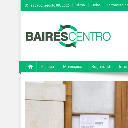
Saltar
Clima
Dolar
Farmacias de
sábado, agosto 08, 2026
al
contenido
Baires Centro
Agencia de noticias
Política
Municipios
Seguridad
Info