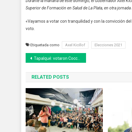
Durante la mañana de este domingo, el Gobernador Axel Kicill
Superior de Formación en Salud de La Plata, en otra jornada
«Vayamos a votar con tranquilidad y con la convicción de
voto.
Etiquetada como
Axel Kicillof
Elecciones 2021
Navegación
Tapalqué: votaron Cocconi y Zugarramurdi
de
RELATED POSTS
entradas