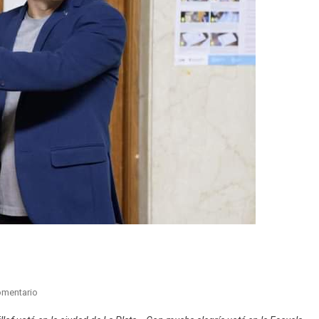
En
omentario
Kicillof