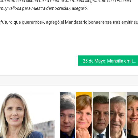
of votó en la ciudad de La Plata. «Con mucha alegría voté en la Escuela
Ya
 muy valiosa para nuestra democracia», aseguró.
Votó
En
l futuro que queremos», agregó el Mandatario bonaerense tras emitir s
La
Plata
25 de Mayo: Mansilla emitió su voto