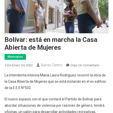
Bolívar: está en marcha la Casa
Abierta de Mujeres
Municipios
Baires Centro
En
5 De Enero De 2022
Deja Un Comentario
Bolívar:
La intendenta interina María Laura Rodríguez recorrió la obra de
Está
la Casa Abierta de Mujeres que se está instando en el ex edificio
En
de la E.E.E N°502.
Marcha
La
El nuevo espacio con el que contará el Partido de Bolívar para
Casa
abordar situaciones de violencia por razones de género, tendrá
Abierta
De
oficinas, un salón para desarrollar actividades recreativas,