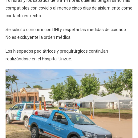
16 horas y los sábados de 8 a 14 horas quienes tengan síntomas
Jornad
En
compatibles con covid o al menos cinco días de aislamiento como
El
contacto estrecho.
Centro
De
Se solicita concurrir con DNI y respetar las medidas de cuidado.
Testeos
No es excluyente la orden médica.
Rápido
En
Los hisopados pediátricos y prequirúrgicos continúan
El
realizándose en el Hospital Unzué.
Caps
De
Villa
Obrera