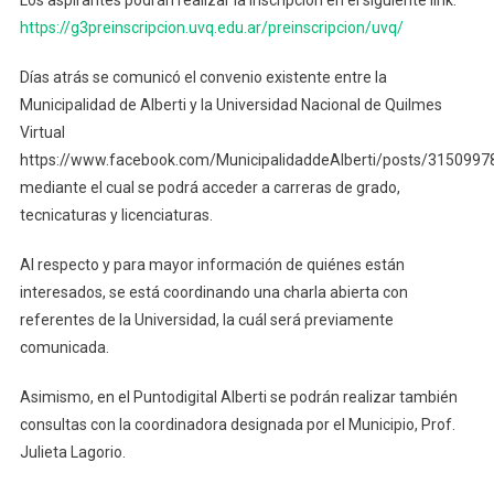
De
Quilme
https://g3preinscripcion.uvq.edu.ar/preinscripcion/uvq/
–
Días atrás se comunicó el convenio existente entre la
Abierta
La
Municipalidad de Alberti y la Universidad Nacional de Quilmes
Inscrip
Virtual
Al
https://www.facebook.com/MunicipalidaddeAlberti/posts/315099
Tercer
mediante el cual se podrá acceder a carreras de grado,
Períod
tecnicaturas y licenciaturas.
Del
2022
Al respecto y para mayor información de quiénes están
interesados, se está coordinando una charla abierta con
referentes de la Universidad, la cuál será previamente
comunicada.
Asimismo, en el Puntodigital Alberti se podrán realizar también
consultas con la coordinadora designada por el Municipio, Prof.
Julieta Lagorio.