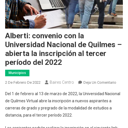
Alberti: convenio con la
Universidad Nacional de Quilmes –
abierta la inscripción al tercer
período del 2022
Municipios
Baires Centro
En
2 De Febrero De 2022
Deja Un Comentario
Alberti:
Del 1 de febrero al 13 de marzo de 2022, la Universidad Nacional
Conven
de Quilmes Virtual abre la inscripción a nuevos aspirantes a
Con
carreras de grado y pregrado de la modalidad de estudios a
La
distancia, para el tercer período 2022.
Univer
Nacion
Los aspirantes podrán realizar la inscripción en el siguiente link: