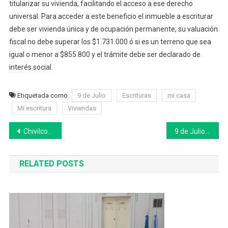
titularizar su vivienda, facilitando el acceso a ese derecho
universal. Para acceder a este beneficio el inmueble a escriturar
debe ser vivienda única y de ocupación permanente, su valuación
fiscal no debe superar los $1.731.000 ó si es un terreno que sea
igual o menor a $855.800 y el trámite debe ser declarado de
interés social.
Etiquetada como
9 de Julio
Escrituras
mi casa
Mi escritura
Viviendas
Navegación
Chivilcoy: Se llevó a cabo el cierre de la colonia de discapacidad en el Parque Lacunario Alejandro Martija￼
9 de Julio: la biblioteca del CIC esta semana visitará las plazas
de
RELATED POSTS
entradas