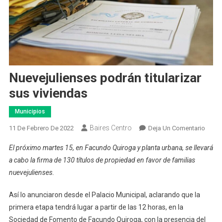
Nuevejulienses podrán titularizar
sus viviendas
Municipios
Baires Centro
En
11 De Febrero De 2022
Deja Un Comentario
Nueve
El próximo martes 15, en Facundo Quiroga y planta urbana, se llevará
Podrá
a cabo la firma de 130 títulos de propiedad en favor de familias
Titula
nuevejulienses.
Sus
Vivie
Así lo anunciaron desde el Palacio Municipal, aclarando que la
primera etapa tendrá lugar a partir de las 12 horas, en la
Sociedad de Fomento de Facundo Quiroga, con la presencia del