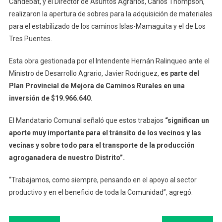
Candebat, y el Director de Asuntos Agrarios, Carlos Thompson,
Para
realizaron la apertura de sobres para la adquisición de materiales
La
para el estabilizado de los caminos Islas-Mamaguita y el de Los
Comp
De
Tres Puentes.
Materi
Esta obra gestionada por el Intendente Hernán Ralinqueo ante el
De
Estab
Ministro de Desarrollo Agrario, Javier Rodriguez,
es parte del
De
Plan Provincial de Mejora de Caminos Rurales en una
Cami
inversión de $19.966.640
.
Rural
De
El Mandatario Comunal señaló que estos trabajos
“significan un
25
aporte muy importante para el tránsito de los vecinos y las
De
vecinas y sobre todo para el transporte de la producción
Mayo
agroganadera de nuestro Distrito”.
“Trabajamos, como siempre, pensando en el apoyo al sector
productivo y en el beneficio de toda la Comunidad”, agregó.