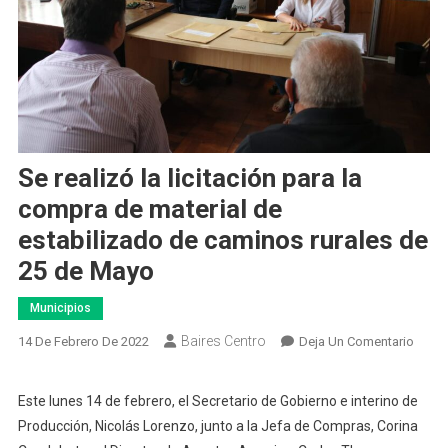
Se realizó la licitación para la
compra de material de
estabilizado de caminos rurales de
25 de Mayo
Municipios
Baires Centro
En
14 De Febrero De 2022
Deja Un Comentario
Se
Reali
Este lunes 14 de febrero, el Secretario de Gobierno e interino de
La
Producción, Nicolás Lorenzo, junto a la Jefa de Compras, Corina
Licita