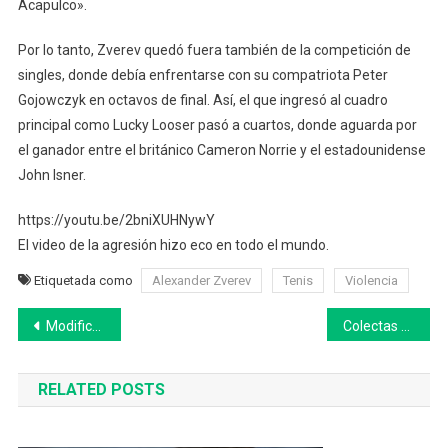
Acapulco».
Por lo tanto, Zverev quedó fuera también de la competición de
singles, donde debía enfrentarse con su compatriota Peter
Gojowczyk en octavos de final. Así, el que ingresó al cuadro
principal como Lucky Looser pasó a cuartos, donde aguarda por
el ganador entre el británico Cameron Norrie y el estadounidense
John Isner.
https://youtu.be/2bniXUHNywY
El video de la agresión hizo eco en todo el mundo.
Etiquetada como
Alexander Zverev
Tenis
Violencia
Navegación
Modifican el calendario escolar 2022: cuándo son las vacaciones de invierno y la fecha de fin de clases
Colectas solidarias en la Región Centro por los incendios en Corrientes: cuáles son los puntos de donación
de
RELATED POSTS
entradas