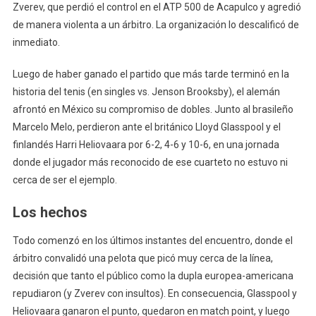
En
Zverev, que perdió el control en el ATP 500 de Acapulco y agredió
Acapu
de manera violenta a un árbitro. La organización lo descalificó de
Por
inmediato.
Un
Verg
Luego de haber ganado el partido que más tarde terminó en la
Episo
historia del tenis (en singles vs. Jenson Brooksby), el alemán
afrontó en México su compromiso de dobles. Junto al brasileño
Marcelo Melo, perdieron ante el británico Lloyd Glasspool y el
finlandés Harri Heliovaara por 6-2, 4-6 y 10-6, en una jornada
donde el jugador más reconocido de ese cuarteto no estuvo ni
cerca de ser el ejemplo.
Los hechos
Todo comenzó en los últimos instantes del encuentro, donde el
árbitro convalidó una pelota que picó muy cerca de la línea,
decisión que tanto el público como la dupla europea-americana
repudiaron (y Zverev con insultos). En consecuencia, Glasspool y
Heliovaara ganaron el punto, quedaron en match point, y luego