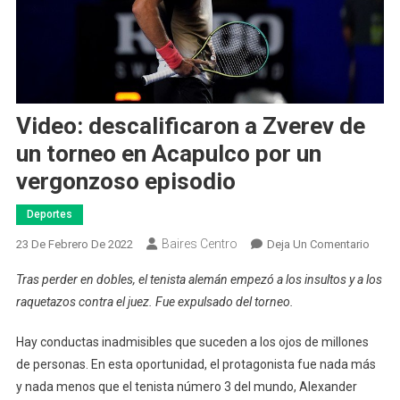
Video: descalificaron a Zverev de
un torneo en Acapulco por un
vergonzoso episodio
Deportes
Baires Centro
En
23 De Febrero De 2022
Deja Un Comentario
Video
Tras perder en dobles, el tenista alemán empezó a los insultos y a los
Desca
raquetazos contra el juez. Fue expulsado del torneo.
A
Zvere
Hay conductas inadmisibles que suceden a los ojos de millones
De
de personas. En esta oportunidad, el protagonista fue nada más
Un
y nada menos que el tenista número 3 del mundo, Alexander
Torne