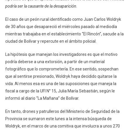
Rural
podría ser la causante de la desaparición.
En
Bolívar:
El caso de un peón rural identificado como Juan Carlos Woldryk
Megaoper
de 30 años que desapareció el miércoles pasado al mediodía
Y
mientras trabajaba en el establecimiento “El Rincón”, sacude a la
Pistas
ciudad de Bolívar y repercute en el ámbito policial.
Sobre
Extorsión
La hipótesis que manejan los investigadores es que el motivo
podría deberse a una extorsión, a partir de un material
fotográfico que lo comprometería. En ese sentido, sospechan
que al sentirse presionado, Woldryk haya decidido quitarse la
vida. Al menos esa es una de las suposiciones que maneja la
fiscal a cargo de la UFI N° 15, Julia María Sebastián, según le
informó al diario “La Mañana” de Bolívar.
En tanto, drones y patrulleros del Ministerio de Seguridad de la
Provincia se sumaron este lunes a la intensa búsqueda de
Woldryk, en el marco de una comitiva que involucra a unos 270