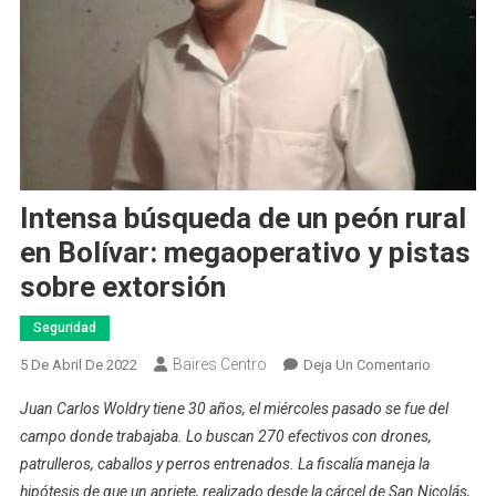
Intensa búsqueda de un peón rural
en Bolívar: megaoperativo y pistas
sobre extorsión
Seguridad
Baires Centro
En
5 De Abril De 2022
Deja Un Comentario
Intensa
Juan Carlos Woldry tiene 30 años, el miércoles pasado se fue del
Búsqueda
campo donde trabajaba. Lo buscan 270 efectivos con drones,
De
patrulleros, caballos y perros entrenados. La fiscalía maneja la
Un
hipótesis de que un apriete, realizado desde la cárcel de San Nicolás,
Peón