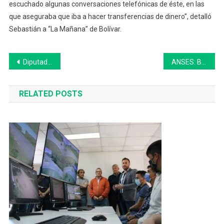
escuchado algunas conversaciones telefónicas de éste, en las
que aseguraba que iba a hacer transferencias de dinero”, detalló
Sebastián a “La Mañana” de Bolívar.
Navegación
Diputados comienza a debatir las modificaciones a la ley de alquileres
ANSES: Bono de $6.000 para jubilaciones y pensiones
de
RELATED POSTS
entradas