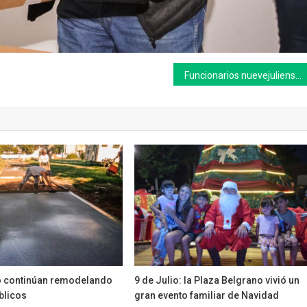
Funcionarios nuevejulienses presentes en el encuentro “Camino Federal Hacia la Cumbre de Alcaldes C40”
io continúan remodelando
9 de Julio: la Plaza Belgrano vivió un
blicos
gran evento familiar de Navidad