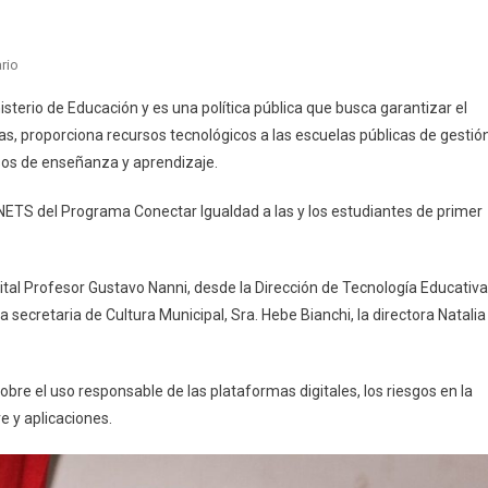
En
rio
Tapalqué:
sterio de Educación y es una política pública que busca garantizar el
Estudiantes
as, proporciona recursos tecnológicos a las escuelas públicas de gestió
De
sos de enseñanza y aprendizaje.
La
Secundaria
 NETS del Programa Conectar Igualdad a las y los estudiantes de primer
Nº1
Recibieron
Las
rital Profesor Gustavo Nanni, desde la Dirección de Tecnología Educativa
NETS
 secretaria de Cultura Municipal, Sra. Hebe Bianchi, la directora Natalia
Del
Programa
Conectar
Igualdad
obre el uso responsable de las plataformas digitales, los riesgos en la
e y aplicaciones.