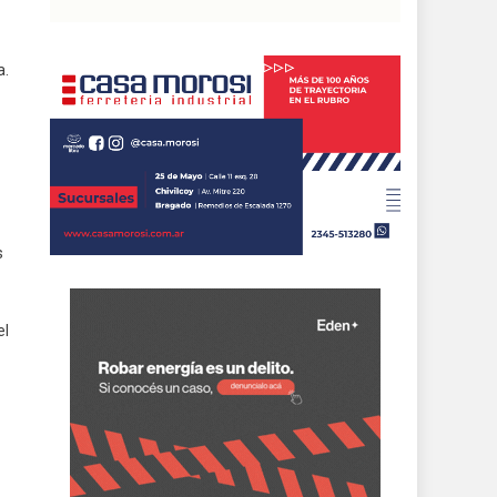
a.
s
el