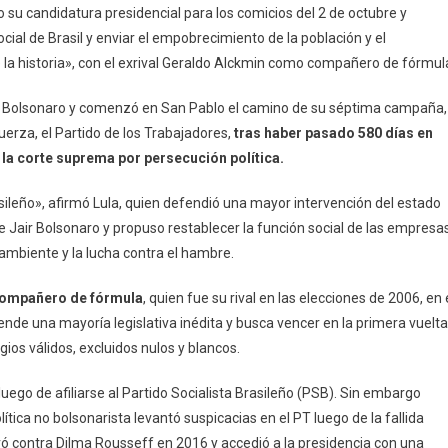
o su candidatura presidencial para los comicios del 2 de octubre y
DaSilva
cial de Brasil y enviar el empobrecimiento de la población y el
Lanzó
 la historia», con el exrival Geraldo Alckmin como compañero de fórmul
Su
Campaña
 a Bolsonaro y comenzó en San Pablo el camino de su séptima campaña,
Presidencial:
fuerza, el Partido de los Trabajadores,
tras haber pasado 580 días en
«Hay
Que
 la corte suprema por persecución política.
Restaurar
asileño», afirmó Lula, quien defendió una mayor intervención del estado
La
Soberanía»
de Jair Bolsonaro y propuso restablecer la función social de las empresa
ambiente y la lucha contra el hambre.
u compañero de fórmula
, quien fue su rival en las elecciones de 2006, en 
ende una mayoría legislativa inédita y busca vencer en la primera vuelta
gios válidos, excluidos nulos y blancos.
uego de afiliarse al Partido Socialista Brasileño (PSB). Sin embargo
tica no bolsonarista levantó suspicacias en el PT luego de la fallida
ó contra Dilma Rousseff en 2016 y accedió a la presidencia con una