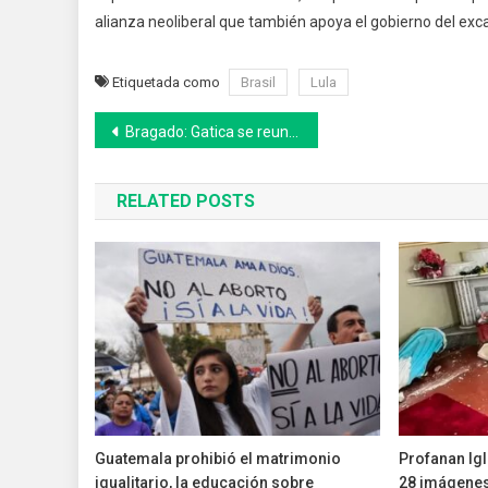
alianza neoliberal que también apoya el gobierno del exc
Etiquetada como
Brasil
Lula
Navegación
Bragado: Gatica se reunió con la delegada de la Defensoría del Pueblo
de
RELATED POSTS
entradas
Guatemala prohibió el matrimonio
Profanan Igl
igualitario, la educación sobre
28 imágenes