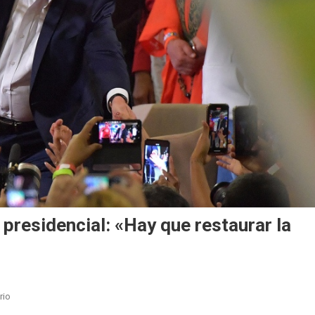
presidencial: «Hay que restaurar la
En
rio
Lula