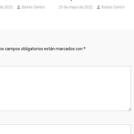
 de 2022
Baires Centro
25 de mayo de 2022
Baires Centro
os campos obligatorios están marcados con
*