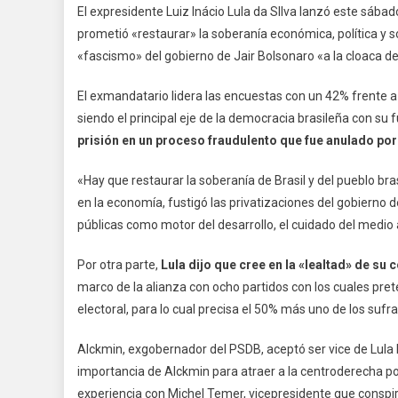
El expresidente Luiz Inácio Lula da SIlva lanzó este sábad
prometió «restaurar» la soberanía económica, política y so
«fascismo» del gobierno de Jair Bolsonaro «a la cloaca de
El exmandatario lidera las encuestas con un 42% frente
siendo el principal eje de la democracia brasileña con su 
prisión en un proceso fraudulento que fue anulado por
«Hay que restaurar la soberanía de Brasil y del pueblo br
en la economía, fustigó las privatizaciones del gobierno 
públicas como motor del desarrollo, el cuidado del medio 
Por otra parte,
Lula dijo que cree en la «lealtad» de s
marco de la alianza con ocho partidos con los cuales pret
electoral, para lo cual precisa el 50% más uno de los sufra
Alckmin, exgobernador del PSDB, aceptó ser vice de Lula l
importancia de Alckmin para atraer a la centroderecha polí
experiencia con Michel Temer, vicepresidente que conspir