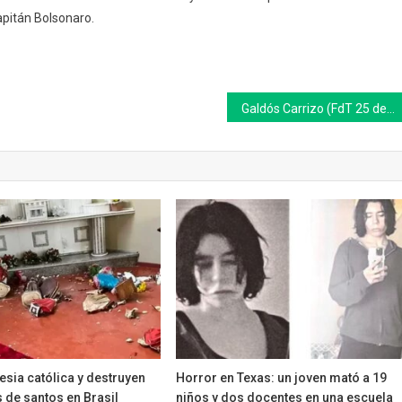
apitán Bolsonaro.
Galdós Carrizo (FdT 25 de Mayo) propone bajar la edad de jubilación de empleadas domésticas
esia católica y destruyen
Horror en Texas: un joven mató a 19
 de santos en Brasil
niños y dos docentes en una escuela