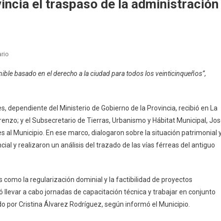
ncia el traspaso de la administración
En
rio
25
nible basado en el derecho a la ciudad para todos los veinticinqueños”,
De
Mayo
Gestiona
es, dependiente del Ministerio de Gobierno de la Provincia, recibió en La
Ante
renzo; y el Subsecretario de Tierras, Urbanismo y Hábitat Municipal, Jo
Provincia
es al Municipio. En ese marco, dialogaron sobre la situación patrimonial 
El
Traspaso
ial y realizaron un análisis del trazado de las vías férreas del antiguo
De
La
Administración
como la regularización dominial y la factibilidad de proyectos
De
ó llevar a cabo jornadas de capacitación técnica y trabajar en conjunto
Tierras
do por Cristina Álvarez Rodríguez, según informó el Municipio.
Al