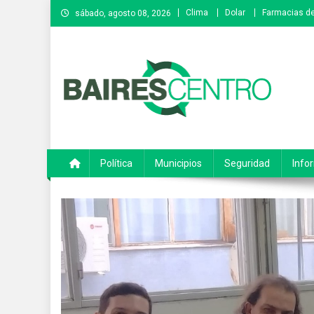
Saltar
Clima
Dolar
Farmacias de
sábado, agosto 08, 2026
al
contenido
Baires Centro
Agencia de noticias
Política
Municipios
Seguridad
Info