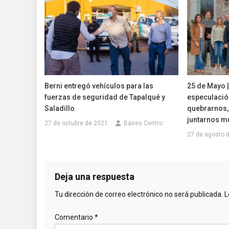
Berni entregó vehículos para las
25 de Mayo |
fuerzas de seguridad de Tapalqué y
especulación
Saladillo
quebrarnos, 
juntarnos m
27 de octubre de 2021
Baires Centro
27 de agosto 
Deja una respuesta
Tu dirección de correo electrónico no será publicada.
L
Comentario
*