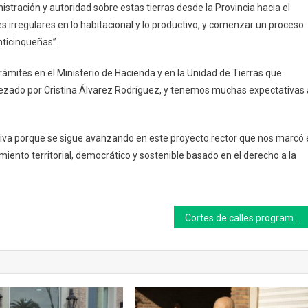
Municipio
stración y autoridad sobre estas tierras desde la Provincia hacia el
nes irregulares en lo habitacional y lo productivo, y comenzar un proceso
nticinqueñas”.
mites en el Ministerio de Hacienda y en la Unidad de Tierras que
bezado por Cristina Álvarez Rodríguez, y tenemos muchas expectativas 
tiva porque se sigue avanzando en este proyecto rector que nos marcó 
iento territorial, democrático y sostenible basado en el derecho a la
Cortes de calles programados por los festejos del 159° aniversario de Saladillo