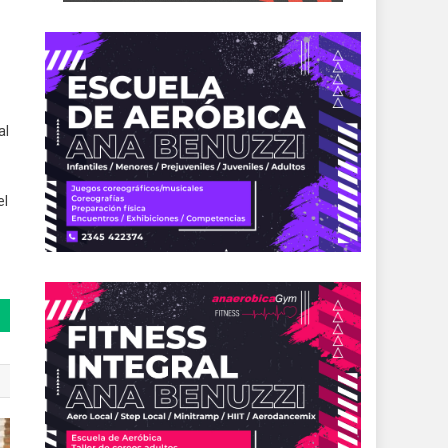
al
el