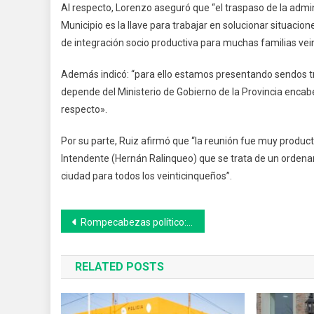
Al respecto, Lorenzo aseguró que “el traspaso de la admini
Municipio es la llave para trabajar en solucionar situacio
de integración socio productiva para muchas familias vei
Además indicó: “para ello estamos presentando sendos trá
depende del Ministerio de Gobierno de la Provincia enca
respecto».
Por su parte, Ruiz afirmó que “la reunión fue muy produc
Intendente (Hernán Ralinqueo) que se trata de un ordenam
ciudad para todos los veinticinqueños”.
Navegación
Rompecabezas político: lo que tenés que saber sobre los cambios de Gabinete
de
RELATED POSTS
entradas