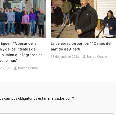
 Egüen: “A pesar de la
La celebración por los 112 años del
 y de los intentos de
partido de Alberti
lo único que lograron es
13 de junio de 2022
Baires Centro
ucho más”
de 2023
Baires Centro
os campos obligatorios están marcados con
*