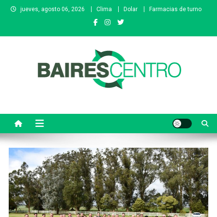
Saltar
jueves, agosto 06, 2026
Clima
Dolar
Farmacias de turno
al
contenido
Baires Centro
Agencia de noticias