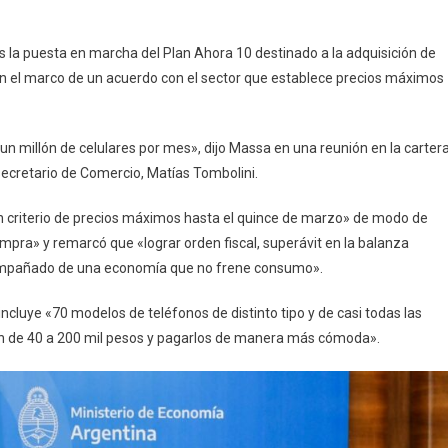
10
Para
s la puesta en marcha del Plan Ahora 10 destinado a la adquisición de
La
, en el marco de un acuerdo con el sector que establece precios máximos
Compra
De
Celulares
un millón de celulares por mes», dijo Massa en una reunión en la carter
secretario de Comercio, Matías Tombolini.
n criterio de precios máximos hasta el quince de marzo» de modo de
mpra» y remarcó que «lograr orden fiscal, superávit en la balanza
compañado de una economía que no frene consumo».
incluye «70 modelos de teléfonos de distinto tipo y de casi todas las
van de 40 a 200 mil pesos y pagarlos de manera más cómoda».