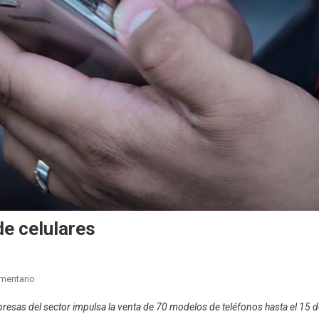
de celulares
En
mentario
Plan
resas del sector impulsa la venta de 70 modelos de teléfonos hasta el 15 d
Ahora