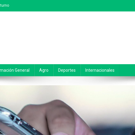
turno
rmación General
Agro
Deportes
Internacionales