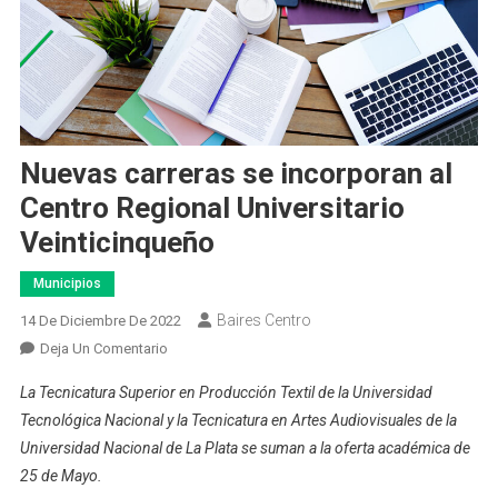
Nuevas carreras se incorporan al
Centro Regional Universitario
Veinticinqueño
Municipios
Baires Centro
14 De Diciembre De 2022
En
Deja Un Comentario
Nuevas
La Tecnicatura Superior en Producción Textil de la Universidad
Carreras
Tecnológica Nacional y la Tecnicatura en Artes Audiovisuales de la
Se
Universidad Nacional de La Plata se suman a la oferta académica de
Incorporan
25 de Mayo.
Al