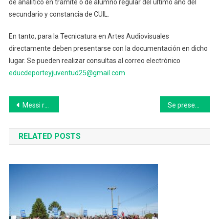
de analítico en trámite o de alumno regular del último año del
secundario y constancia de CUIL.
En tanto, para la Tecnicatura en Artes Audiovisuales
directamente deben presentarse con la documentación en dicho
lugar. Se pueden realizar consultas al correo electrónico
educdeporteyjuventud25@gmail.com
Navegación
Messi ratificó que la Final será su último partido en un Mundial: «Terminar de esta manera es lo máximo»
Se presentaron las promociones del Banco Provincia para las Fiestas y la temporada de verano
de
RELATED POSTS
entradas