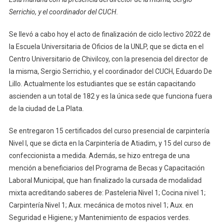
Llevó
Serrichio, y el coordinador del CUCH.
A
Cabo
Se llevó a cabo hoy el acto de finalización de ciclo lectivo 2022 de
El
la Escuela Universitaria de Oficios de la UNLP, que se dicta en el
Acto
Centro Universitario de Chivilcoy, con la presencia del director de
De
Finalización
la misma, Sergio Serrichio, y el coordinador del CUCH, Eduardo De
Del
Lillo. Actualmente los estudiantes que se están capacitando
Ciclo
ascienden a un total de 182 y es la única sede que funciona fuera
Lectivo
de la ciudad de La Plata.
2022
De
Se entregaron 15 certificados del curso presencial de carpintería
La
Nivel I, que se dicta en la Carpintería de Atiadim, y 15 del curso de
Escuela
confeccionista a medida. Además, se hizo entrega de una
Universitaria
mención a beneficiarios del Programa de Becas y Capacitación
De
Laboral Municipal, que han finalizado la cursada de modalidad
Oficios
mixta acreditando saberes de: Pasteleria Nivel 1; Cocina nivel 1;
De
Carpintería Nivel 1; Aux. mecánica de motos nivel 1; Aux. en
La
Seguridad e Higiene; y Mantenimiento de espacios verdes.
UNLP,