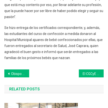
que está muy contento por eso, por llevar adelante su profesión,
que la puede hacer por ser libre de haber podido elegir y seguir su
pasión”.
Se hizo entrega de los certificados correspondiente; y, además,
las estudiantes del curso de confección a medida donaron al
Hospital Municipal ajuares de bebé confeccionados por ellas, que
fueron entregados al secretario de Salud, José Caprara, quien
agradeció el buen gesto e informó que serán entregados a las
familias de los próximos bebés que nazcan.
Navegación
Obispo argentino se pronuncia sobre supuestas apariciones de la Virgen María
El CGCyE celebra por el 25° aniversario del Jardín de Infantes ubicado en el norteño Paraje Villa Marta
de
RELATED POSTS
entradas