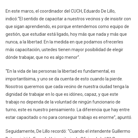
Que
En este marco, el coordinador del CUCH, Eduardo De Lillo,
Funciona
indicó:“El sentido de capacitar a nuestros vecinos y de insistir con
En
que sigan aprendiendo, es porque entendemos como equipo de
El
Centro
gestión, que estudiar está ligado, hoy más que nada y más que
Universitario
nunca, a la libertad. En la medida en que podamos ofrecerles
De
más capacitación, ustedes tienen mayor posibilidad de elegir
Chivilcoy
dónde trabajar, que no es algo menor”.
“En la vida de las personas la libertad es fundamental, es
importantísima, y uno se da cuenta de esto cuando la pierde.
Nosotros queremos que cada vecino de nuestra ciudad tenga la
dignidad de trabajar en lo que es idóneo, capaz, y que este
trabajo no dependa de la voluntad de ningún funcionario de
turno; este es nuestro pensamiento. La diferencia que hay entre
estar capacitado o no para conseguir trabajo es enorme”, apuntó.
Seguidamente, De Lillo recordó: “Cuando el intendente Guillermo