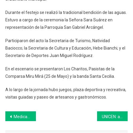
De
Tapalqué
Durante el festejo se realizó la tradicional bendición de las aguas.
Tuvo
Estuvo a cargo de la ceremonia la Señora Sara Suárez en
Su
representación de la Parroquia San Gabriel Arcángel.
Fiesta
De
Participaron del acto la Secretaria de Turismo, Natividad
Apertura
Baciocco; la Secretaria de Cultura y Educación, Hebe Bianchi; y el
Secretario de Deportes Juan Miguel Rodríguez.
En el escenario se presentaron Los Charitos, Pasistas de la
Comparsa Miru Mirá (25 de Mayo) y la banda Santa Cecilia.
A lo largo de la jornada hubo juegos, plaza deportiva y recreativa,
visitas guiadas y paseo de artesanos y gastronómicos.
Navegación
Medicamentos cuidados: cómo es el acuerdo de precios que firmó el Gobierno con las farmacias
UNICEN: abre la preinscripción al Ciclo de Licenciatura en Relaciones Laborales
de