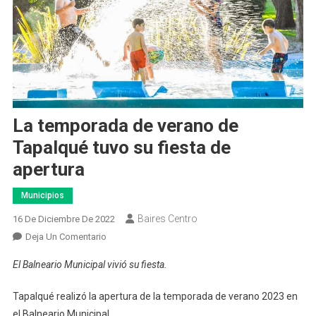
La temporada de verano de
Tapalqué tuvo su fiesta de
apertura
Municipios
Baires Centro
16 De Diciembre De 2022
En
Deja Un Comentario
La
El Balneario Municipal vivió su fiesta.
Temporada
De
Tapalqué realizó la apertura de la temporada de verano 2023 en
Verano
el Balneario Municipal.