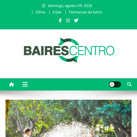
Saltar
domingo, agosto 09, 2026
al
Clima
Dolar
Farmacias de turno
contenido
Baires Centro
Agencia de noticias