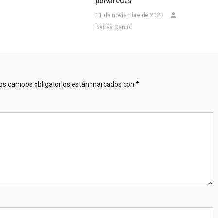
polvaredas
11 de noviembre de 2023
Baires Centro
os campos obligatorios están marcados con
*