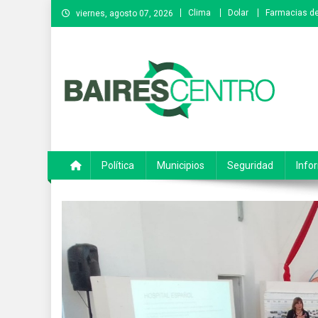
Saltar
Clima
Dolar
Farmacias de
viernes, agosto 07, 2026
al
contenido
Baires Centro
Agencia de noticias
Política
Municipios
Seguridad
Info