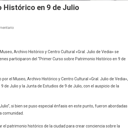
 Histórico en 9 de Julio
En
mentario
Primer
Curso
Sobre
useo, Archivo Histórico y Centro Cultural «Gral. Julio de Vedia» se
Patrimonio
uienes participaron del “Primer Curso sobre Patrimonio Histórico en 9 de
Histórico
En
9
or el Museo, Archivo Histórico y Centro Cultural «Gral. Julio de Vedia»,
De
 de Julio y la Junta de Estudios de 9 de Julio, con el auspicio de la
Julio
Julio”, si bien se puso especial énfasis en este punto, fueron abordadas
la comunidad.
icar el patrimonio histórico de la ciudad para crear conciencia sobre la