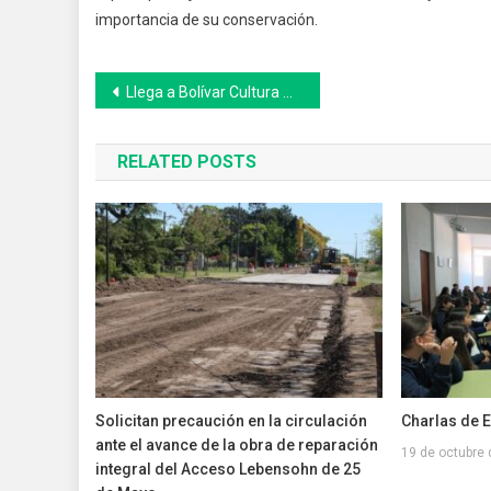
importancia de su conservación.
Navegación
Llega a Bolívar Cultura Activa
de
RELATED POSTS
entradas
Solicitan precaución en la circulación
Charlas de E
ante el avance de la obra de reparación
19 de octubre
integral del Acceso Lebensohn de 25