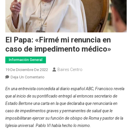
El Papa: «Firmé mi renuncia en
caso de impedimento médico»
Información General
Baires Centro
19 De Diciembre De 2022
En
Deja Un Comentario
El
En una entrevista concedida al diario español ABC, Francisco revela
Papa:
que al inicio de su pontificado entregó al entonces secretario de
«Firmé
Estado Bertone una carta en la que declaraba que renunciaría en
Mi
caso de impedimentos graves y permanentes de salud que le
Renuncia
En
imposibilitaran ejercer su función de obispo de Roma y pastor de la
Caso
Iglesia universal. Pablo VI había hecho lo mismo
.
De