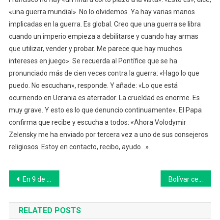
«una guerra mundial». No lo olvidemos. Ya hay varias manos
implicadas en la guerra. Es global. Creo que una guerra se libra
cuando un imperio empieza a debilitarse y cuando hay armas
que utilizar, vender y probar. Me parece que hay muchos
intereses en juego». Se recuerda al Pontífice que se ha
pronunciado más de cien veces contra la guerra: «Hago lo que
puedo. No escuchan», responde. Y añade: «Lo que está
ocurriendo en Ucrania es aterrador. La crueldad es enorme. Es
muy grave. Y esto es lo que denuncio continuamente». El Papa
confirma que recibe y escucha a todos: «Ahora Volodymir
Zelensky me ha enviado por tercera vez a uno de sus consejeros
religiosos. Estoy en contacto, recibo, ayudo…».
Navegación
En 9 de Julio, 75 empleados municipales recibieron su nombramiento
Bolívar celebró el Título Mundial con Cultura Activa Fiesta
de
RELATED POSTS
entradas