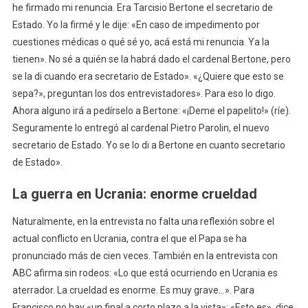
he firmado mi renuncia. Era Tarcisio Bertone el secretario de
Estado. Yo la firmé y le dije: «En caso de impedimento por
cuestiones médicas o qué sé yo, acá está mi renuncia. Ya la
tienen». No sé a quién se la habrá dado el cardenal Bertone, pero
se la di cuando era secretario de Estado». «¿Quiere que esto se
sepa?», preguntan los dos entrevistadores». Para eso lo digo.
Ahora alguno irá a pedírselo a Bertone: «¡Deme el papelito!» (ríe).
Seguramente lo entregó al cardenal Pietro Parolin, el nuevo
secretario de Estado. Yo se lo di a Bertone en cuanto secretario
de Estado».
La guerra en Ucrania: enorme crueldad
Naturalmente, en la entrevista no falta una reflexión sobre el
actual conflicto en Ucrania, contra el que el Papa se ha
pronunciado más de cien veces. También en la entrevista con
ABC afirma sin rodeos: «Lo que está ocurriendo en Ucrania es
aterrador. La crueldad es enorme. Es muy grave…». Para
Francisco no hay «un final a corto plazo a la vista»: «Esto es», dice,