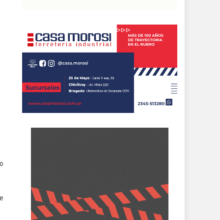
zo
de