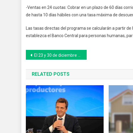
-Ventas en 24 cuotas: Cobrar en un plazo de 60 días corr
de hasta 10 días hábiles con una tasa máxima de descuen
Las tasas directas del programa se calcularán a partir de
establezca el Banco Central para personas humanas, para 
Navegación
El 23 y 30 de diciembre habrá asueto para la administración pública de Bolívar
de
RELATED POSTS
entradas