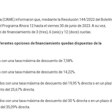
Programa
Ahora
12:
a (CAME) informaron que, mediante la Resolución 144/2022 del Boletín
Se
del Programa Ahora 12 hasta el viernes 30 de junio de 2023. A su vez,
Extiende
 de financiamiento de 3 (tres), 6 (seis) y 12 (doce) cuotas.
Su
Vigencia
ferentes opciones de financiamiento quedan dispuestas de la
Y
Se
Incorpora
les con una tasa máxima de descuento de 7,58%.
El
Rubro
les con una tasa máxima de descuento de 14,22%.
Celulares
idos con una tasa máxima de descuento del 19,95 % directa o en un pla
to del 25,67% directa.
idos con una tasa máxima de descuento del 30 % directa o en un plazo 
del 35,09% directa.