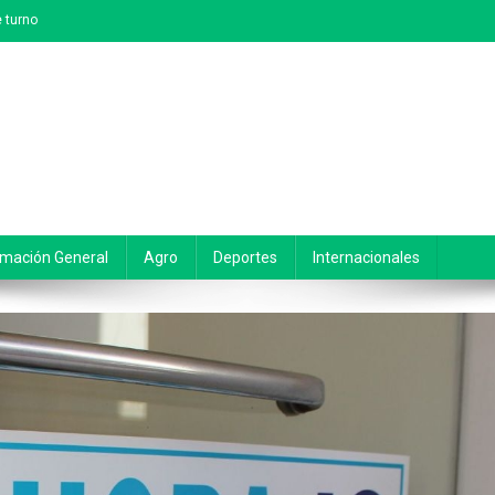
 turno
rmación General
Agro
Deportes
Internacionales