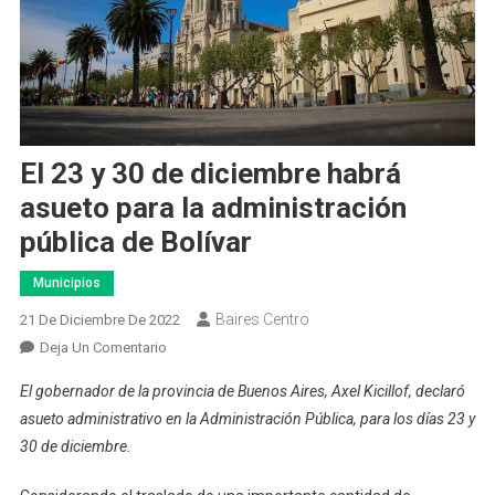
El 23 y 30 de diciembre habrá
asueto para la administración
pública de Bolívar
Municipios
Baires Centro
21 De Diciembre De 2022
En
Deja Un Comentario
El
El gobernador de la provincia de Buenos Aires, Axel Kicillof, declaró
23
asueto administrativo en la Administración Pública, para los días 23 y
Y
30 de diciembre.
30
De