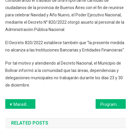
Considerando el traslado de una importante cantidad de
Diciembre
ciudadanos de la provincia de Buenos Aires con el fin de reunirse
Habrá
Asueto
para celebrar Navidad y Año Nuevo, el Poder Ejecutivo Nacional,
Para
mediante el Decreto N° 820/2022 otorgó asueto al personal de la
La
Administración Pública Nacional.
Administración
Pública
El Decreto 820/2022 establece también que “la presente medida
De
no alcanza a las Instituciones Bancarias y Entidades Financieras”.
Bolívar
Por tal motivo y atendiendo al Decreto Nacional, el Municipio de
Bolívar informó a la comunidad que las áreas, dependencias y
delegaciones municipales no trabajarán durante los días 23 y 30
de diciembre.
Navegación
Mansilla: “Estamos trabajando para tratar de terminar con los ruidos molestos”
Programa Ahora 12: se extiende su vigencia y se incorpora el rubro celulares
de
RELATED POSTS
entradas