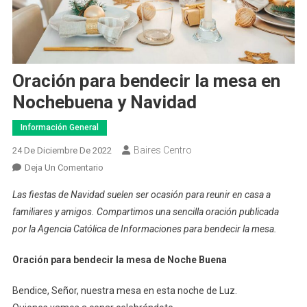
Oración para bendecir la mesa en
Nochebuena y Navidad
Información General
Baires Centro
24 De Diciembre De 2022
En
Deja Un Comentario
Oración
Las fiestas de Navidad suelen ser ocasión para reunir en casa a
Para
familiares y amigos. Compartimos una sencilla oración publicada
Bendecir
por la Agencia Católica de Informaciones para bendecir la mesa.
La
Mesa
Oración para bendecir la mesa de Noche Buena
En
Nochebuena
Bendice, Señor, nuestra mesa en esta noche de Luz.
Y