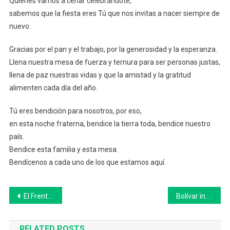
Quienes vamos a cenar celebrándote,
Navidad
sabemos que la fiesta eres Tú que nos invitas a nacer siempre de
nuevo.
Gracias por el pan y el trabajo, por la generosidad y la esperanza.
Llena nuestra mesa de fuerza y ternura para ser personas justas,
llena de paz nuestras vidas y que la amistad y la gratitud
alimenten cada día del año.
Tú eres bendición para nosotros, por eso,
en esta noche fraterna, bendice la tierra toda, bendice nuestro
país.
Bendice esta familia y esta mesa.
Bendícenos a cada uno de los que estamos aquí.
Navegación
El Frente de Todos nuevejuliense mantuvo una reunión con el Intendente Mariano barroso
Bolívar informa que se encuentra abierta la convocatoria para sumarse a la Patrulla Rural
de
RELATED POSTS