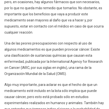
Con
pero, en ocasiones, hay algunos fármacos que son necesarios,
El
por lo que no queda más remedio que tomarlos. No obstante, es
Cáncer
importante que los beneficios que vaya a producir este
Según
medicamento sean mayores al daño que va a hacer y, por
La
supuesto, estar en contacto con el médico en caso de que ocurra
OMS
cualquier reacción.
Una de las peores preocupaciones con respecto al uso de
algunos medicamentos es que pueden provocar cáncer. Existe
una clasificación de sustancias químicas que causan esta
enfermedad, publicada por la International Agency for Research
on Cancer (IARC, por sus siglas en inglés), una rama de la
Organización Mundial de la Salud (OMS).
Algo muy importante, para aclarar es que el hecho de que un
medicamento esté incluido en la lista sólo implica que puede
causar cáncer, pero esto está probado sólo en estudios
experimentales realizados en humanos y animales. También hay
que entender que tampoco indica el riesgo o la probabilidad de