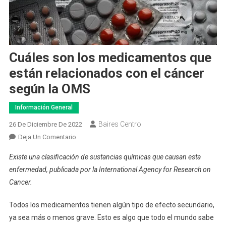
Cuáles son los medicamentos que
están relacionados con el cáncer
según la OMS
Información General
Baires Centro
26 De Diciembre De 2022
En
Deja Un Comentario
Cuáles
Existe una clasificación de sustancias químicas que causan esta
Son
enfermedad, publicada por la International Agency for Research on
Los
Cancer.
Medicamentos
Que
Todos los medicamentos tienen algún tipo de efecto secundario,
Están
ya sea más o menos grave. Esto es algo que todo el mundo sabe
Relacionados