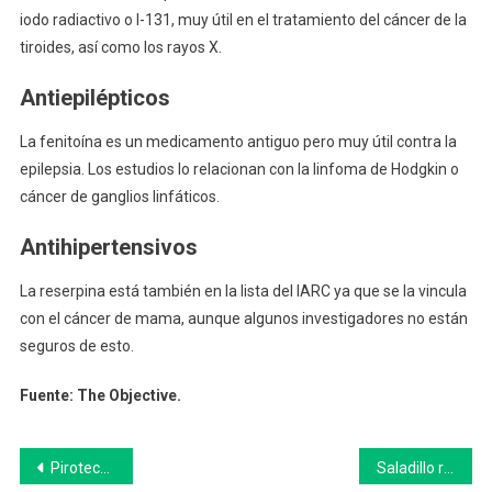
iodo radiactivo o I-131, muy útil en el tratamiento del cáncer de la
tiroides, así como los rayos X.
Antiepilépticos
La fenitoína es un medicamento antiguo pero muy útil contra la
epilepsia. Los estudios lo relacionan con la linfoma de Hodgkin o
cáncer de ganglios linfáticos.
Antihipertensivos
La reserpina está también en la lista del IARC ya que se la vincula
con el cáncer de mama, aunque algunos investigadores no están
seguros de esto.
Fuente: The Objective.
Navegación
Pirotecnia Cero: alto acatamiento de la ordenanza vigente en 9 de Julio
Saladillo recuperó 135.996 kg de residuos reciclables durante 2022