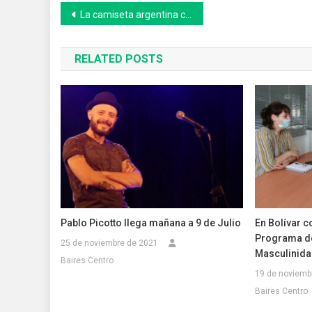
Navegación
La camiseta argentina con las tres estrellas promete récord de venta
de
RELATED POSTS
entradas
Pablo Picotto llega mañana a 9 de Julio
En Bolívar c
Programa d
25 de noviembre de 2021
Masculinida
Baires Centro
19 de noviemb
Baires Centro