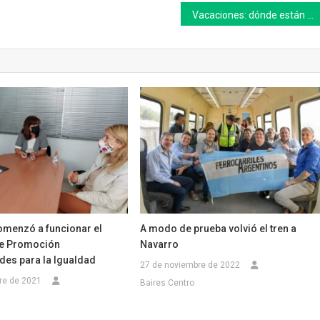
Vacaciones: dónde están los radares de las rutas hacia la Costa Atlántica
omenzó a funcionar el
A modo de prueba volvió el tren a
e Promoción
Navarro
des para la Igualdad
27 de noviembre de 2022
re de 2021
Baires Centro