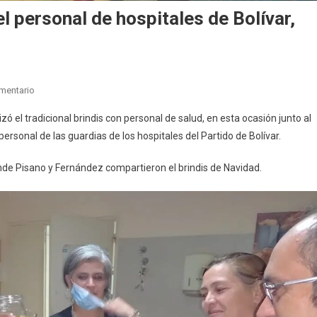
l personal de hospitales de Bolívar,
En
mentario
Pisano
 el tradicional brindis con personal de salud, en esta ocasión junto al
Recibió
personal de las guardias de los hospitales del Partido de Bolívar.
La
Navidad
nde Pisano y Fernández compartieron el brindis de Navidad.
Con
El
Personal
De
Hospitales
De
Bolívar,
Pirovano
Y