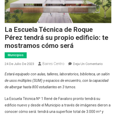
La Escuela Técnica de Roque
Pérez tendrá su propio edificio: te
mostramos cómo será
Municipios
Baires Centro
En
24 De Julio De 2023
Deja Un Comentario
La
Estará equipado con aulas, talleres, laboratorios, biblioteca, un salón
Escuela
de usos múltiples (SUM) y espacios de encuentro, con la capacidad
Técnica
de albergar hasta 800 estudiantes en 3 turnos.
De
Roque
La Escuela Técnica Nº 1 René de Favaloro pronto tendrá su
Pérez
edificio nuevo y desde el Municipio a través de imágenes dieron a
Tendrá
Su
conocer cómo será: tendrá una superficie total de 3.000 m² y