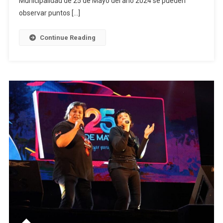
Municipalidad de 25 de Mayo del año 2024 se pueden
De
observar puntos […]
Cuentas
De
Continue Reading
La
Municipalidad
De
25
De
Mayo