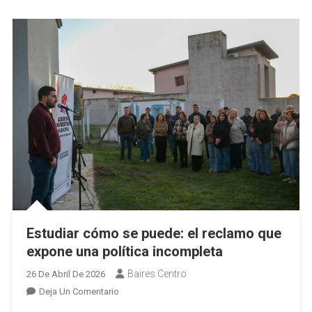
Cruces
Por
Dichos
Del
Intendente Egüen Sobre
Viviana
Luna
Estudiar cómo se puede: el reclamo que
expone una política incompleta
Baires Centro
26 De Abril De 2026
En
Deja Un Comentario
Estudiar