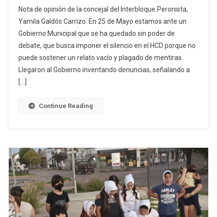
Galdós
Nota de opinión de la concejal del Interbloque Peronista,
Carrizo:
Yamila Galdós Carrizo: En 25 de Mayo estamos ante un
«Squillaci
Gobierno Municipal que se ha quedado sin poder de
Y
debate, que busca imponer el silencio en el HCD porque no
La
Novela
puede sostener un relato vacío y plagado de mentiras.
Mexicana
Llegaron al Gobierno inventando denuncias, señalando a
De
[…]
Los
Decretos
Continue Reading
Mellizos»