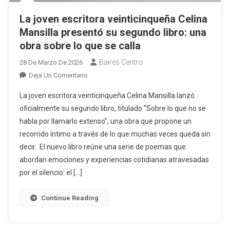
La joven escritora veinticinqueña Celina
Mansilla presentó su segundo libro: una
obra sobre lo que se calla
Baires Centro
28 De Marzo De 2026
En
Deja Un Comentario
La
La joven escritora veinticinqueña Celina Mansilla lanzó
Joven
oficialmente su segundo libro, titulado “Sobre lo que no se
Escritora Veinticinqueña Celina
habla por llamarlo extenso”, una obra que propone un
Mansilla
recorrido íntimo a través de lo que muchas veces queda sin
Presentó
Su
decir. El nuevo libro reúne una serie de poemas que
Segundo
abordan emociones y experiencias cotidianas atravesadas
Libro:
por el silencio: el […]
Una
Obra
Continue Reading
Sobre
Lo
Que