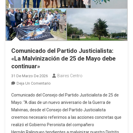
Comunicado del Partido Justicialista:
«La Malvinización de 25 de Mayo debe
continuar»
Baires Centro
31 De Marzo De 2026
En
Deja Un Comentario
Comunicado
Comunicado del Consejo del Partido Justicialista de 25 de
Del
Mayo: “A días de un nuevo aniversario de la Guerra de
Partido
Malvinas, desde el Consejo del Partido Justicialista
Justicialista:
creemos necesario referirnos a las acciones concretas que
«La
Malvinización
realizó el Gobierno Peronista del compañero
De
Hernán Ralinqueo tendientes a malvinizar nuestro Distrito.