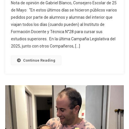
Nota de opinión de Gabriel Blanco, Consejero Escolar de 25
Cómo
de Mayo: “En estos últimos días se hicieron públicos varios
Se
pedidos por parte de alumnos y alumnas del interior que
Puede:
viajan todos los días (cuando pueden) al Instituto de
El
Reclamo
Formación Docente y Técnica N°28 para cursar sus
Que
estudios superiores. En la última Campaña Legislativa del
Expone
2025, junto con otros Compañeros, […]
Una
Política
Continue Reading
Incompleta