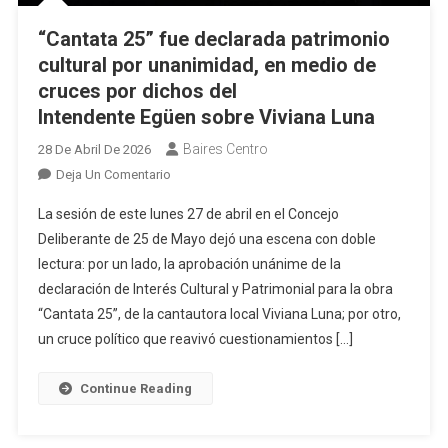
“Cantata 25” fue declarada patrimonio
cultural por unanimidad, en medio de
cruces por dichos del
Intendente Egüen sobre Viviana Luna
Baires Centro
28 De Abril De 2026
En
Deja Un Comentario
“Cantata
La sesión de este lunes 27 de abril en el Concejo
25”
Deliberante de 25 de Mayo dejó una escena con doble
Fue
lectura: por un lado, la aprobación unánime de la
Declarada
declaración de Interés Cultural y Patrimonial para la obra
Patrimonio
Cultural
“Cantata 25”, de la cantautora local Viviana Luna; por otro,
Por
un cruce político que reavivó cuestionamientos […]
Unanimidad,
En
Continue Reading
Medio
De