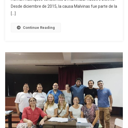
25
Desde diciembre de 2015, la causa Malvinas fue parte de la
De
[…]
Mayo
Debe
Continue Reading
Continuar»