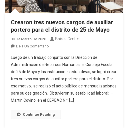
Crearon tres nuevos cargos de auxiliar
portero para el distrito de 25 de Mayo
Baires Centro
30 De Marzo De 2026
En
Deja Un Comentario
Crearon
Luego de un trabajo conjunto con la Dirección de
Tres
Administración de Recursos Humanos, el Consejo Escolar
Nuevos
de 25 de Mayo y las instituciones educativas, se logró crear
Cargos
tres nuevos cargos de auxiliar portero para el distrito. Por
De
Auxiliar
ese motivo, se realizó el acto público de mensualizaciones
Portero
para su designación. Obtuvieron su estabilidad laboral: –
Para
Martín Covino, en el CEPEAC N.º […]
El
Distrito
Continue Reading
De
25