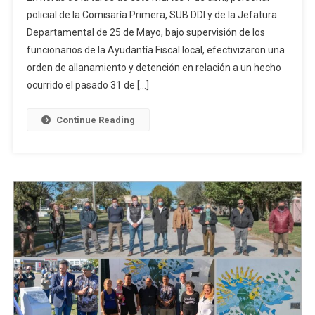
De
policial de la Comisaría Primera, SUB DDI y de la Jefatura
Género
Departamental de 25 de Mayo, bajo supervisión de los
En
funcionarios de la Ayudantía Fiscal local, efectivizaron una
25
De Mayo:
orden de allanamiento y detención en relación a un hecho
Un
ocurrido el pasado 31 de […]
Hombre
Detenido
Continue Reading
Tras
Maniatar
Y
Golpear
A
Su Ex
Pareja