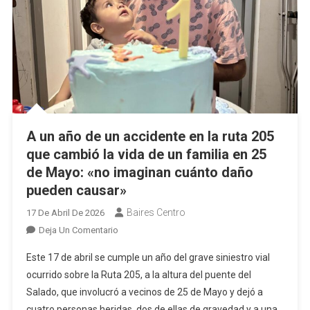
A un año de un accidente en la ruta 205
que cambió la vida de un familia en 25
de Mayo: «no imaginan cuánto daño
pueden causar»
Baires Centro
17 De Abril De 2026
En
Deja Un Comentario
A
Este 17 de abril se cumple un año del grave siniestro vial
Un
ocurrido sobre la Ruta 205, a la altura del puente del
Año
Salado, que involucró a vecinos de 25 de Mayo y dejó a
De
cuatro personas heridas, dos de ellas de gravedad y a una
Un