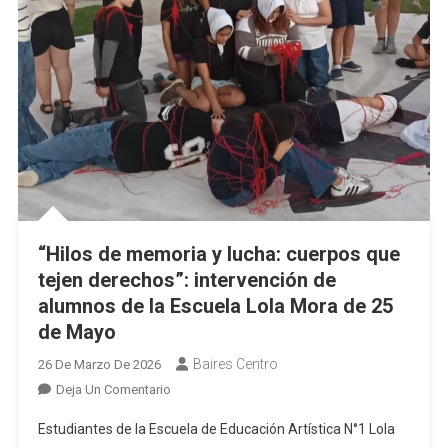
“Hilos de memoria y lucha: cuerpos que
tejen derechos”: intervención de
alumnos de la Escuela Lola Mora de 25
de Mayo
Baires Centro
26 De Marzo De 2026
En
Deja Un Comentario
“Hilos
Estudiantes de la Escuela de Educación Artística N°1 Lola
De