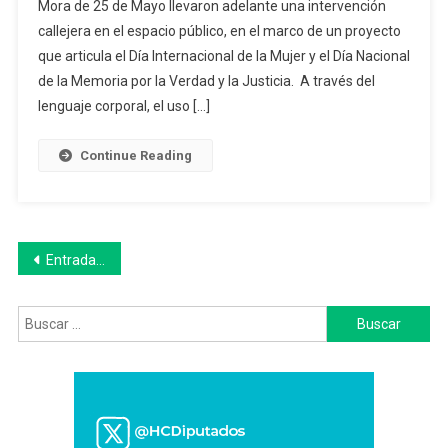
Mora de 25 de Mayo llevaron adelante una intervención
Memoria
callejera en el espacio público, en el marco de un proyecto
Y
que articula el Día Internacional de la Mujer y el Día Nacional
Lucha:
Cuerpos
de la Memoria por la Verdad y la Justicia. A través del
Que
lenguaje corporal, el uso […]
Tejen
Derechos”:
Continue Reading
Intervención
De
Alumnos
De
Navegación
Entradas anteriores
La
Escuela
de
Lola
Buscar:
entradas
Mora
De
25
De Mayo