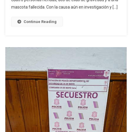
Accidente
mascota fallecida. Con la causa aún en investigación y […]
En
La
Continue Reading
Ruta
205
Que
Cambió
La
Vida
De
Un
Familia
En
25
De
Mayo:
«no
Imaginan
Cuánto