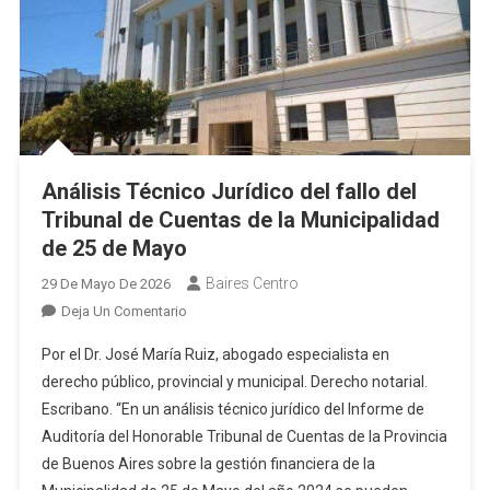
Análisis Técnico Jurídico del fallo del
Tribunal de Cuentas de la Municipalidad
de 25 de Mayo
Baires Centro
29 De Mayo De 2026
En
Deja Un Comentario
Análisis
Por el Dr. José María Ruiz, abogado especialista en
Técnico
derecho público, provincial y municipal. Derecho notarial.
Jurídico
Escribano. “En un análisis técnico jurídico del Informe de
Del
Auditoría del Honorable Tribunal de Cuentas de la Provincia
Fallo
Del
de Buenos Aires sobre la gestión financiera de la
Tribunal