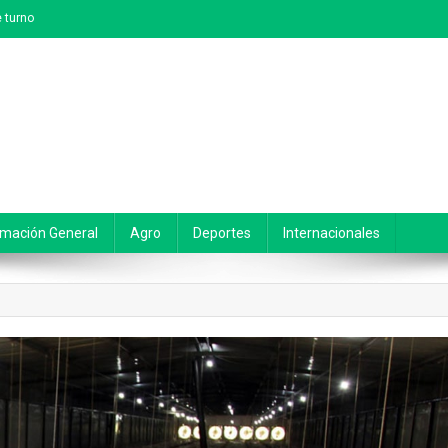
 turno
rmación General
Agro
Deportes
Internacionales