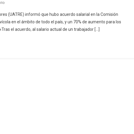
En
rio
Acuerdo
ores (UATRE) informó que hubo acuerdo salarial en la Comisión
Salarial
vícola en el ámbito de todo el país, y un 70% de aumento para los
Para
ras el acuerdo, al salario actual de un trabajador […]
Los
Trabajadores
Avícolas
Y
Rurales