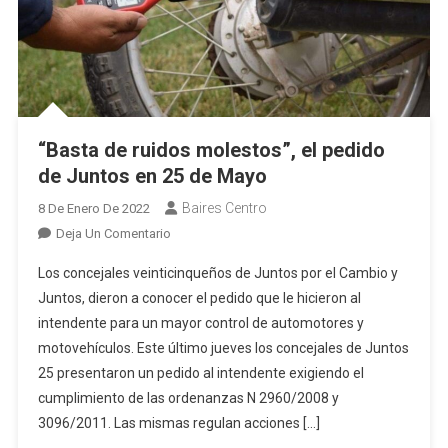
“Basta de ruidos molestos”, el pedido
de Juntos en 25 de Mayo
Baires Centro
8 De Enero De 2022
En
Deja Un Comentario
“Basta
Los concejales veinticinqueños de Juntos por el Cambio y
De
Juntos, dieron a conocer el pedido que le hicieron al
Ruidos
intendente para un mayor control de automotores y
Molestos”,
motovehículos. Este último jueves los concejales de Juntos
El
Pedido
25 presentaron un pedido al intendente exigiendo el
De
cumplimiento de las ordenanzas N 2960/2008 y
Juntos
3096/2011. Las mismas regulan acciones […]
En