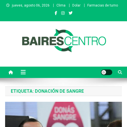
Saltar
jueves, agosto 06, 2026
Clima
Dolar
Farmacias de turno
al
contenido
Baires Centro
Agencia de noticias
ETIQUETA:
DONACIÓN DE SANGRE