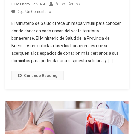
Baires Centro
8 De Enero De 2024
En
Deja Un Comentario
La
El Ministerio de Salud ofrece un mapa virtual para conocer
Provincia
dónde donar en cada rincón del vasto territorio
Convoca
bonaerense. El Ministerio de Salud de la Provincia de
A
Buenos Aires solicita a las y los bonaerenses que se
Los
Bonaerenses
acerquen a los espacios de donación más cercanos a sus
A
domicilios para poder dar una respuesta solidaria y […]
Donar
Sangre
Continue Reading