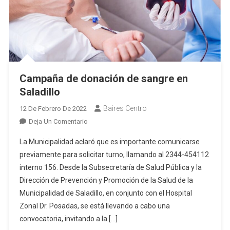
Campaña de donación de sangre en
Saladillo
Baires Centro
12 De Febrero De 2022
En
Deja Un Comentario
Campaña
La Municipalidad aclaró que es importante comunicarse
De
previamente para solicitar turno, llamando al 2344-454112
Donación
interno 156. Desde la Subsecretaría de Salud Pública y la
De
Dirección de Prevención y Promoción de la Salud de la
Sangre
En
Municipalidad de Saladillo, en conjunto con el Hospital
Saladillo
Zonal Dr. Posadas, se está llevando a cabo una
convocatoria, invitando a la […]