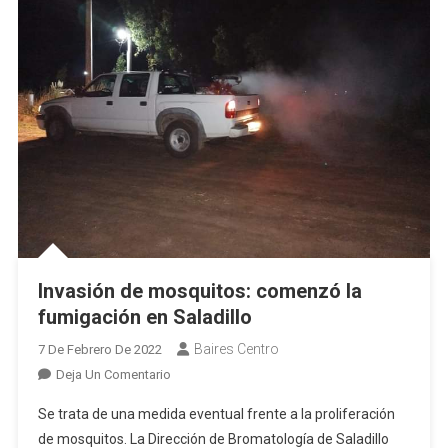
Invasión de mosquitos: comenzó la
fumigación en Saladillo
Baires Centro
7 De Febrero De 2022
En
Deja Un Comentario
Invasión
Se trata de una medida eventual frente a la proliferación
De
de mosquitos. La Dirección de Bromatología de Saladillo
Mosquitos: