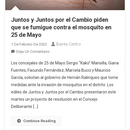
Juntos y Juntos por el Cambio piden
que se fumigue contra el mosquito en
25 de Mayo
Baires Centro
1 De Febrero De 2022
En
Deja Un Comentario
Juntos
Los concejales de 25 de Mayo Sergio “Kako” Mansilla, Giana
Y
Fuentes, Facundo Fernández, Marcela Bucci y Mauricio
Juntos
García, solicitan al gobierno de Hernán Ralinqueo que tome
Por
medidas ante la invasión de mosquitos en el distrito. Los
El
Cambio
ediles de Juntos y Juntos por el Cambio presentaron este
Piden
martes un proyecto de resolución en el Concejo
Que
Deliberante […]
Se
Fumigue
Continue Reading
Contra