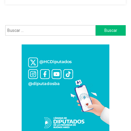
El
Mosquito
En
25
De
Buscar:
Mayo