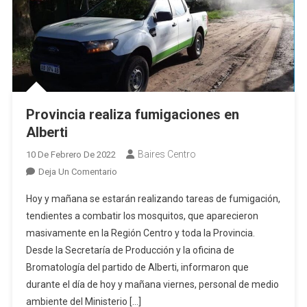
Provincia realiza fumigaciones en
Alberti
Baires Centro
10 De Febrero De 2022
En
Deja Un Comentario
Provincia
Hoy y mañana se estarán realizando tareas de fumigación,
Realiza
tendientes a combatir los mosquitos, que aparecieron
Fumigaciones
masivamente en la Región Centro y toda la Provincia.
En
Desde la Secretaría de Producción y la oficina de
Alberti
Bromatología del partido de Alberti, informaron que
durante el día de hoy y mañana viernes, personal de medio
ambiente del Ministerio […]