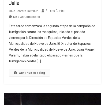
Julio
Baires Centro
8 De Febrero De 2022
En
Deja Un Comentario
Segunda
Esta tarde comenzará la segunda etapa de la campaña de
Etapa
fumigación contra los mosquitos, iniciada el pasado
De
viernes por la Dirección de Espacios Verdes de la
Fumigación
Municipalidad de Nueve de Julio. El Director de Espacios
En
9
Verdes de la Municipalidad de Nueve de Julio, Juan Miguel
De
Valenti, había adelantado el pasado viernes que la
Julio
fumigación contra […]
Continue Reading